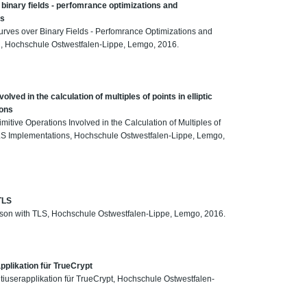
r binary fields - perfomrance optimizations and
es
c Curves over Binary Fields - Perfomrance Optimizations and
s , Hochschule Ostwestfalen-Lippe, Lemgo, 2016.
lved in the calculation of multiples of points in elliptic
ions
itive Operations Involved in the Calculation of Multiples of
 TLS Implementations, Hochschule Ostwestfalen-Lippe, Lemgo,
TLS
son with TLS, Hochschule Ostwestfalen-Lippe, Lemgo, 2016.
pplikation für TrueCrypt
tiuserapplikation für TrueCrypt, Hochschule Ostwestfalen-