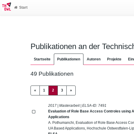
Start
Publikationen an der Technis
Startseite
Publikationen
Autoren
Projekte
Ein
49 Publikationen
(current)
«
1
2
3
»
2017 | Masterarbeit | ELSA-ID:
7491
Evaluation of Role Base Access Controles using A
Applications
A. Pothumanchi, Evaluation of Role Base Access Cont
UA Based Applications, Hochschule Ostwestfalen-Li
ELSA