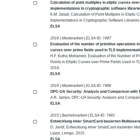
Calculation of point multiples in eliptic curves ove
implementations in cryptographic software librari
K.M. Jaladi, Calculation of Point Multiples in Elipti
Implementations in Cryptographic Software Librarie
ELSA
2016 | Masterarbeit | ELSA-ID:
7487
Evaluation of the number of primitive operations invo
curves over prime fields used in TLS implementat
H.F. Kutha Mohamed, Evaluation of the Number of Prim
Points in Elliptic Curves over Prime Fields Used in
2016.
ELSA
2016 | Masterarbeit | ELSA-ID:
7488
OPC-UA Security: Analysis and Comparison with 
A.R. James, OPC-UA Security: Analysis and Compari
ELSA
2015 | Bachelorarbeit | ELSA-ID:
7481
Entwicklung einer SmartCard-basierten Multiusera
D. Jandt, Entwicklung einer SmartCard-basierten Mul
Lippe, Lemgo, 2015.
ELSA