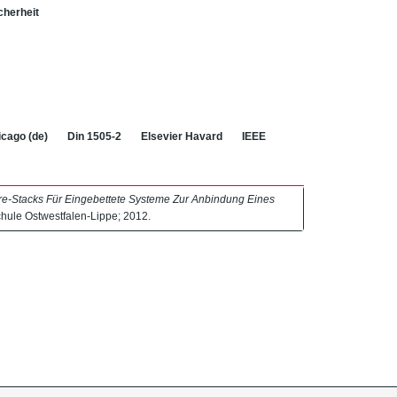
cherheit
cago (de)
Din 1505-2
Elsevier Havard
IEEE
re-Stacks Für Eingebettete Systeme Zur Anbindung Eines
hule Ostwestfalen-Lippe; 2012.