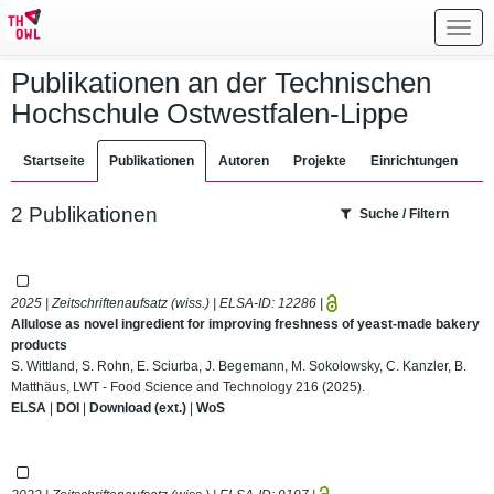
Toggl
navig
Publikationen an der Technischen
Hochschule Ostwestfalen-Lippe
Startseite
Publikationen
Autoren
Projekte
Einrichtungen
2 Publikationen
Suche / Filtern
2025 | Zeitschriftenaufsatz (wiss.) | ELSA-ID:
12286
|
Allulose as novel ingredient for improving freshness of yeast-made bakery
products
S. Wittland, S. Rohn, E. Sciurba, J. Begemann, M. Sokolowsky, C. Kanzler, B.
Matthäus, LWT - Food Science and Technology 216 (2025).
ELSA
|
DOI
|
Download (ext.)
|
WoS