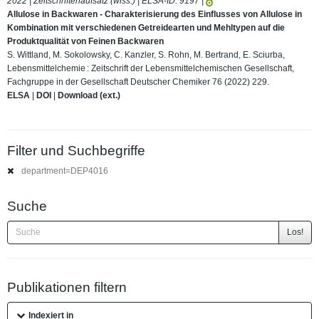
2022 | Zeitschriftenaufsatz (wiss.) | ELSA-ID:
9197
|
Allulose in Backwaren - Charakterisierung des Einflusses von Allulose in
Kombination mit verschiedenen Getreidearten und Mehltypen auf die
Produktqualität von Feinen Backwaren
S. Wittland, M. Sokolowsky, C. Kanzler, S. Rohn, M. Bertrand, E. Sciurba,
Lebensmittelchemie : Zeitschrift der Lebensmittelchemischen Gesellschaft,
Fachgruppe in der Gesellschaft Deutscher Chemiker 76 (2022) 229.
ELSA
|
DOI
|
Download (ext.)
Filter und Suchbegriffe
department=DEP4016
Suche
Los!
Publikationen filtern
Indexiert in