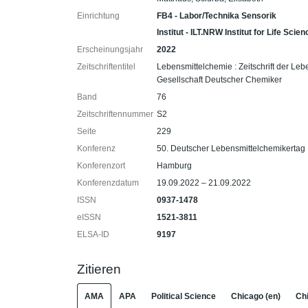
Einrichtung
FB4 - Labor/Technika Sensorik
Institut - ILT.NRW Institut for Life Sci
Erscheinungsjahr
2022
Zeitschriftentitel
Lebensmittelchemie : Zeitschrift der Le
Gesellschaft Deutscher Chemiker
Band
76
Zeitschriftennummer
S2
Seite
229
Konferenz
50. Deutscher Lebensmittelchemikertag
Konferenzort
Hamburg
Konferenzdatum
19.09.2022 – 21.09.2022
ISSN
0937-1478
eISSN
1521-3811
ELSA-ID
9197
Zitieren
AMA
APA
Political Science
Chicago (en)
Chi