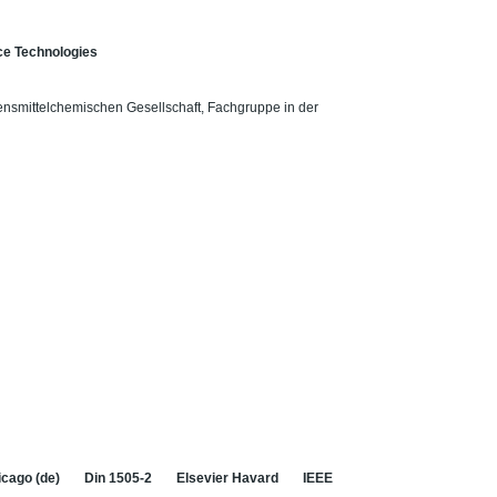
ence Technologies
bensmittelchemischen Gesellschaft, Fachgruppe in der
cago (de)
Din 1505-2
Elsevier Havard
IEEE