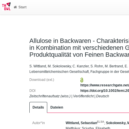
Start
Allulose in Backwaren - Charakteris
in Kombination mit verschiedenen G
Produktqualität von Feinen Backwa
S. Wittland, M. Sokolowsky, C. Kanzler, S. Rohn, M. Bertrand, E. 
Lebensmittelchemischen Gesellschaft, Fachgruppe in der Gesel
Download (ext.)
https://www.researchgate.net
DOI
https://doi.org/10.1002/lemi.
Zeitschriftenaufsatz (wiss.)
|
Veröffentlicht
|
Deutsch
Details
Dateien
ELSA
Autor*in
Wittland, Sebastian
;
Sokolowsky, 
Matthäus
;
Sciurba, Elisabeth