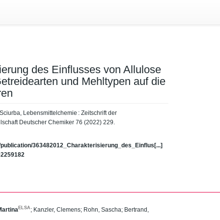
ierung des Einflusses von Allulose
etreidearten und Mehltypen auf die
ren
Sciurba, Lebensmittelchemie : Zeitschrift der
lschaft Deutscher Chemiker 76 (2022) 229.
/publication/363482012_Charakterisierung_des_Einflus[...]
202259182
ELSA
Martina
;
Kanzler, Clemens
;
Rohn, Sascha
;
Bertrand,