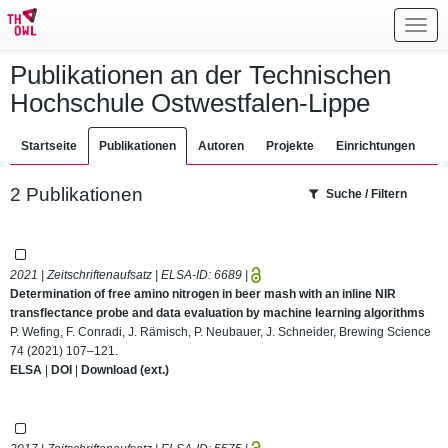
Toggl
navig
Publikationen an der Technischen
Hochschule Ostwestfalen-Lippe
Startseite
Publikationen
Autoren
Projekte
Einrichtungen
2 Publikationen
Suche / Filtern
2021 | Zeitschriftenaufsatz | ELSA-ID:
6689
|
Determination of free amino nitrogen in beer mash with an inline NIR
transflectance probe and data evaluation by machine learning algorithms
P. Wefing, F. Conradi, J. Rämisch, P. Neubauer, J. Schneider, Brewing Science
74 (2021) 107–121.
ELSA
|
DOI
|
Download (ext.)