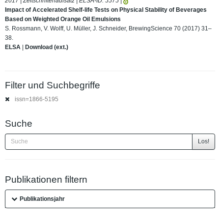
2017 | Zeitschriftenaufsatz | ELSA-ID:
5575
|
Impact of Accelerated Shelf-life Tests on Physical Stability of Beverages
Based on Weighted Orange Oil Emulsions
S. Rossmann, V. Wolff, U. Müller, J. Schneider, BrewingScience 70 (2017) 31–
38.
ELSA
|
Download (ext.)
Filter und Suchbegriffe
issn=1866-5195
Suche
Los!
Publikationen filtern
Publikationsjahr