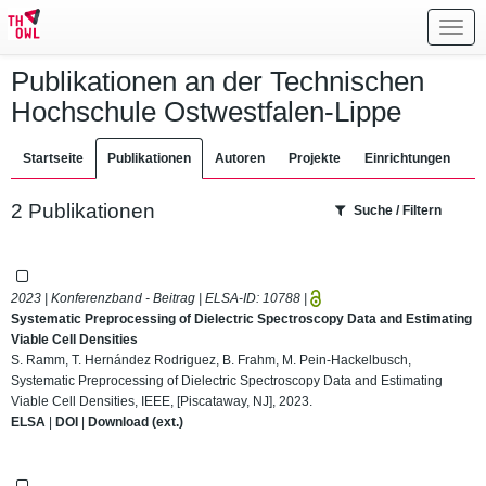
Toggl
navig
Publikationen an der Technischen
Hochschule Ostwestfalen-Lippe
Startseite
Publikationen
Autoren
Projekte
Einrichtungen
2 Publikationen
Suche / Filtern
2023 | Konferenzband - Beitrag | ELSA-ID:
10788
|
Systematic Preprocessing of Dielectric Spectroscopy Data and Estimating
Viable Cell Densities
S. Ramm, T. Hernández Rodriguez, B. Frahm, M. Pein-Hackelbusch,
Systematic Preprocessing of Dielectric Spectroscopy Data and Estimating
Viable Cell Densities, IEEE, [Piscataway, NJ], 2023.
ELSA
|
DOI
|
Download (ext.)