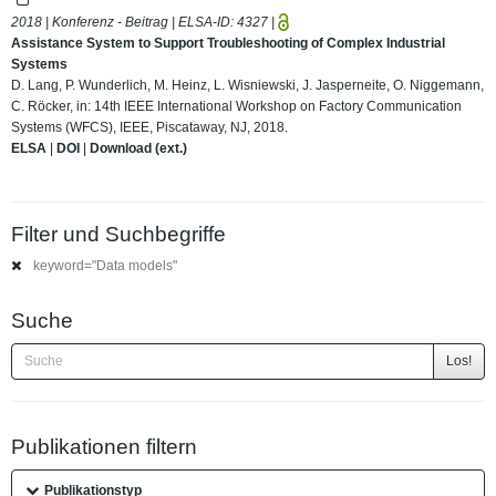
2018 | Konferenz - Beitrag | ELSA-ID:
4327
|
Assistance System to Support Troubleshooting of Complex Industrial
Systems
D. Lang, P. Wunderlich, M. Heinz, L. Wisniewski, J. Jasperneite, O. Niggemann,
C. Röcker, in: 14th IEEE International Workshop on Factory Communication
Systems (WFCS), IEEE, Piscataway, NJ, 2018.
ELSA
|
DOI
|
Download (ext.)
Filter und Suchbegriffe
keyword="Data models"
Suche
Los!
Publikationen filtern
Publikationstyp