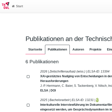
Start
Publikationen an der Technis
Startseite
Publikationen
Autoren
Projekte
Ein
6 Publikationen
2026 | Zeitschriftenaufsatz (wiss.) | ELSA-ID:
13394
XAI-gestütztes Nudging von Entscheidungen in der
Herausforderungen
J.-P. Herrmann, C. Baier, S. Tackenberg, V. Nitsch, I
ELSA
|
DOI
2025 | Bachelorarbeit | ELSA-ID:
13231
|
Interkulturelle Interviewführung im Dokumentarfil
eingesetzt werden, um Gesprächsdynamiken im inte