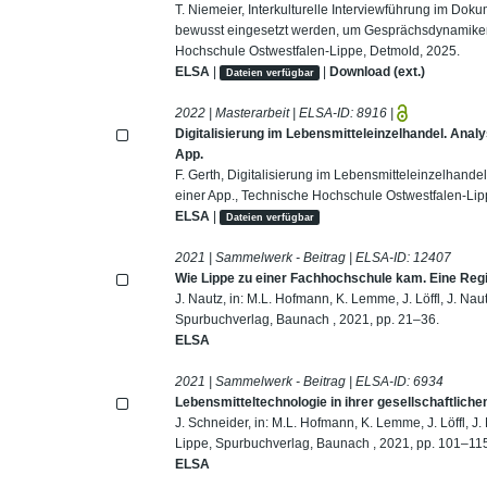
T. Niemeier, Interkulturelle Interviewführung im Dok
bewusst eingesetzt werden, um Gesprächsdynamiken i
Hochschule Ostwestfalen-Lippe, Detmold, 2025.
ELSA
|
|
Download (ext.)
Dateien verfügbar
2022 | Masterarbeit | ELSA-ID:
8916
|
Digitalisierung im Lebensmitteleinzelhandel. Ana
App.
F. Gerth, Digitalisierung im Lebensmitteleinzelhand
einer App., Technische Hochschule Ostwestfalen-Li
ELSA
|
Dateien verfügbar
2021 | Sammelwerk - Beitrag | ELSA-ID:
12407
Wie Lippe zu einer Fachhochschule kam. Eine Regi
J. Nautz, in: M.L. Hofmann, K. Lemme, J. Löffl, J. N
Spurbuchverlag, Baunach , 2021, pp. 21–36.
ELSA
2021 | Sammelwerk - Beitrag | ELSA-ID:
6934
Lebensmitteltechnologie in ihrer gesellschaftliche
J. Schneider, in: M.L. Hofmann, K. Lemme, J. Löffl, 
Lippe, Spurbuchverlag, Baunach , 2021, pp. 101–11
ELSA