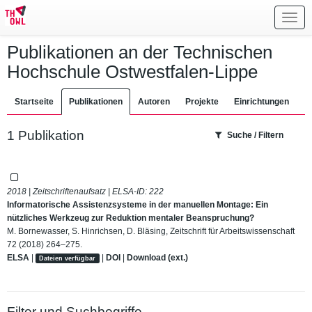
Toggl
navig
Publikationen an der Technischen
Hochschule Ostwestfalen-Lippe
Startseite
Publikationen
Autoren
Projekte
Einrichtungen
1 Publikation
Suche / Filtern
2018 | Zeitschriftenaufsatz | ELSA-ID:
222
Informatorische Assistenzsysteme in der manuellen Montage: Ein
nützliches Werkzeug zur Reduktion mentaler Beanspruchung?
M. Bornewasser, S. Hinrichsen, D. Bläsing, Zeitschrift für Arbeitswissenschaft
72 (2018) 264–275.
ELSA
|
|
DOI
|
Download (ext.)
Dateien verfügbar
Filter und Suchbegriffe