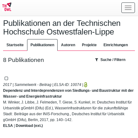
Toggl
navig
Publikationen an der Technischen
Hochschule Ostwestfalen-Lippe
Startseite
Publikationen
Autoren
Projekte
Einrichtungen
8 Publikationen
Suche / Filtern
2017 | Sammelwerk - Beitrag | ELSA-ID:
10074
|
Dependenz und Interdeprendenzen von Siedlungs- und Baustruktur mit der
Wasser- und Energieinfrastruktur
M. Winker, J. Libbe, J. Felmeden, T. Giese, S. Kunkel, in: Deutsches Institut für
Urbanistik gGmbH (Difu) (Ed.), Wasserinfrastrukturen für die zukunftsfähige
Stadt : Beiträge aus der INIS-Forschung., Deutsches Institut für Urbanistik
gGmbH (Difu), Berlin, 2017, pp. 140–142.
ELSA
|
Download (ext.)