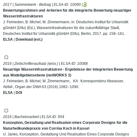
2017 | Sammelwerk - Beitrag | ELSA-ID:
10090
|
Bewertungsrahmen und -kriterien für die integrierte Bewertung neuartiger
Wasserinfrastrukturen
J. Felmeden, B. Michel, M. Zimmermann, in: Deutsches Institut für Urbanistik
gGmbH (Difu) (Ed.), Wasserinfrastrukturen für die zukunftsfähige Stadt,
Deutsches Institut für Urbanistik gGmbH (Difu), Berlin, 2017, pp. 158–161.
ELSA
|
Download (ext.)
2016 | Zeitschriftenaufsatz (wiss.) | ELSA-ID:
10088
Neuartige Wasserinfrastruktutren - Ergebnisse der integrierten Bewertung
aus Modellgebietsebene (netWORKS 3)
J. Felmeden, B. Michel, M. Zimmermann, KA : Korrespondenz Abwasser,
Abfall ; Organ der DWA 63 (2016) 1082–1090.
ELSA
|
DOI
2016 | Bachelorarbeit | ELSA-ID:
954
Konzeption, Gestaltung und Realisation eines Corporate Designs für die
Naturheilkundepraxis von Corrina Koch in Kassel
U. Janko, Konzeption, Gestaltung Und Realisation Eines Corporate Designs