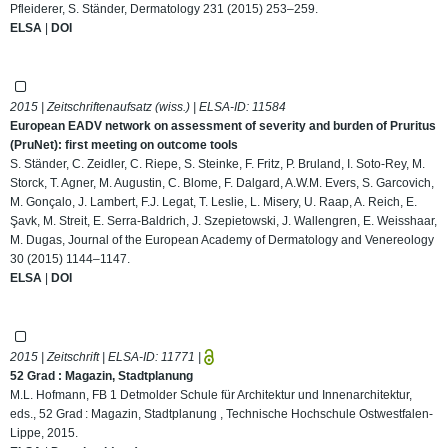
Pfleiderer, S. Ständer, Dermatology 231 (2015) 253–259.
ELSA
|
DOI
2015 | Zeitschriftenaufsatz (wiss.) | ELSA-ID:
11584
European EADV network on assessment of severity and burden of Pruritus
(PruNet): first meeting on outcome tools
S. Ständer, C. Zeidler, C. Riepe, S. Steinke, F. Fritz, P. Bruland, I. Soto‐Rey, M.
Storck, T. Agner, M. Augustin, C. Blome, F. Dalgard, A.W.M. Evers, S. Garcovich,
M. Gonçalo, J. Lambert, F.J. Legat, T. Leslie, L. Misery, U. Raap, A. Reich, E.
Şavk, M. Streit, E. Serra‐Baldrich, J. Szepietowski, J. Wallengren, E. Weisshaar,
M. Dugas, Journal of the European Academy of Dermatology and Venereology
30 (2015) 1144–1147.
ELSA
|
DOI
2015 | Zeitschrift | ELSA-ID:
11771
|
52 Grad : Magazin, Stadtplanung
M.L. Hofmann, FB 1 Detmolder Schule für Architektur und Innenarchitektur,
eds., 52 Grad : Magazin, Stadtplanung , Technische Hochschule Ostwestfalen-
Lippe, 2015.