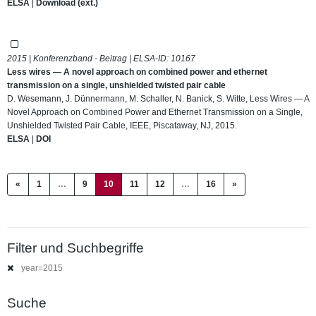
ELSA
|
Download (ext.)
2015 | Konferenzband - Beitrag | ELSA-ID:
10167
Less wires — A novel approach on combined power and ethernet
transmission on a single, unshielded twisted pair cable
D. Wesemann, J. Dünnermann, M. Schaller, N. Banick, S. Witte, Less Wires — A
Novel Approach on Combined Power and Ethernet Transmission on a Single,
Unshielded Twisted Pair Cable, IEEE, Piscataway, NJ, 2015.
ELSA
|
DOI
(current)
«
1
…
9
10
11
12
…
16
»
Filter und Suchbegriffe
year=2015
Suche