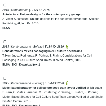
2015 | Monographie | ELSA-ID:
2775
Autotecture: Unique designs for the contemporary garage
A. Vetter, Autotecture: Unique designs for the contemporary garage, Schiffer
Publishing, Atglen, Pa, 2015.
ELSA
2015 | Konferenzband - Beitrag | ELSA-ID:
2819
|
Considerations for cell passaging in cell culture seed trains
T. Hernández Rodriguez, R. Pörtner, B. Frahm, Considerations for Cell
Passaging in Cell Culture Seed Trains, BioMed Central, 2015.
ELSA
|
DOI
|
Download (ext.)
2015 | Konferenzband - Beitrag | ELSA-ID:
2820
|
Model-based strategy for cell culture seed train layout verified at lab scale
S. Kern, O. Platas Barradas, M. Schaletzky, V. Sandig, B. Frahm, R. Pörtner,
Model-Based Strategy for Cell Culture Seed Train Layout Verified at Lab Scale,
BioMed Central, 2015.
ELSA
|
DOI
|
Download (ext.)