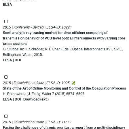
ELSA
2015 | Konferenz - Beitrag | ELSA-ID:
10224
Semi-analytic ray tracing method for time-efficient computing of
transmission behavior of PCB level optical interconnects with varying core
cross sections
O. Stübbe, in: H. Schröder, R.T. Chen (Eds.), Optical Interconnects XVII, SPIE,
Bellingham, Wash., 2015.
ELSA
|
DOI
2015 | Zeitschriftenaufsatz | ELSA-ID:
1025
|
State of the Art of Online Monitoring and Control of the Coagulation Process
H. Ratnaweera, J. Fettig, Water 7 (2015) 6574–6597.
ELSA
|
DOI
|
Download (ext.)
2015 | Zeitschriftenaufsatz | ELSA-ID:
11572
Facing the challenges of chronic pruritus: a report from a multi-disciplinary