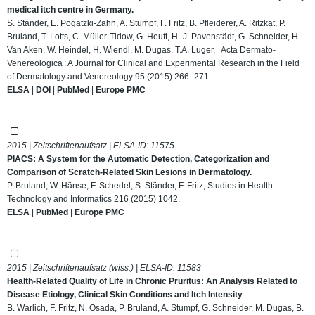
medical itch centre in Germany.
S. Ständer, E. Pogatzki-Zahn, A. Stumpf, F. Fritz, B. Pfleiderer, A. Ritzkat, P.
Bruland, T. Lotts, C. Müller-Tidow, G. Heuft, H.-J. Pavenstädt, G. Schneider, H.
Van Aken, W. Heindel, H. Wiendl, M. Dugas, T.A. Luger, Acta Dermato-
Venereologica : A Journal for Clinical and Experimental Research in the Field
of Dermatology and Venereology 95 (2015) 266–271.
ELSA
|
DOI
|
PubMed
|
Europe PMC
2015 | Zeitschriftenaufsatz | ELSA-ID:
11575
PIACS: A System for the Automatic Detection, Categorization and
Comparison of Scratch-Related Skin Lesions in Dermatology.
P. Bruland, W. Hänse, F. Schedel, S. Ständer, F. Fritz, Studies in Health
Technology and Informatics 216 (2015) 1042.
ELSA
|
PubMed
|
Europe PMC
2015 | Zeitschriftenaufsatz (wiss.) | ELSA-ID:
11583
Health-Related Quality of Life in Chronic Pruritus: An Analysis Related to
Disease Etiology, Clinical Skin Conditions and Itch Intensity
B. Warlich, F. Fritz, N. Osada, P. Bruland, A. Stumpf, G. Schneider, M. Dugas, B.