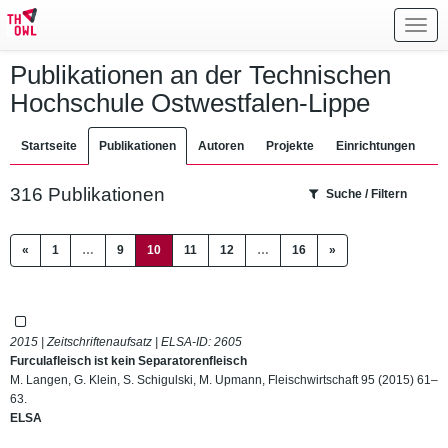
Toggl
navig
Publikationen an der Technischen
Hochschule Ostwestfalen-Lippe
Startseite
Publikationen
Autoren
Projekte
Einrichtungen
316 Publikationen
Suche / Filtern
(current)
«
1
…
9
10
11
12
…
16
»
2015 | Zeitschriftenaufsatz | ELSA-ID:
2605
Furculafleisch ist kein Separatorenfleisch
M. Langen, G. Klein, S. Schigulski, M. Upmann, Fleischwirtschaft 95 (2015) 61–
63.
ELSA