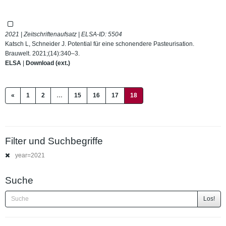
2021 | Zeitschriftenaufsatz | ELSA-ID:
5504
Katsch L, Schneider J. Potential für eine schonendere Pasteurisation.
Brauwelt. 2021;(14):340–3.
ELSA
|
Download (ext.)
(current)
«
1
2
…
15
16
17
18
Filter und Suchbegriffe
year=2021
Suche
Los!