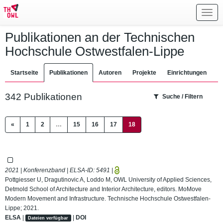
Toggl
navig
Publikationen an der Technischen
Hochschule Ostwestfalen-Lippe
Startseite
Publikationen
Autoren
Projekte
Einrichtungen
342 Publikationen
Suche / Filtern
(current)
«
1
2
…
15
16
17
18
2021 | Konferenzband | ELSA-ID:
5491
|
Pottgiesser U, Dragutinovic A, Loddo M, OWL University of Applied Sciences,
Detmold School of Architecture and Interior Architecture, editors. MoMove
Modern Movement and Infrastructure. Technische Hochschule Ostwestfalen-
Lippe; 2021.
ELSA
|
|
DOI
Dateien verfügbar