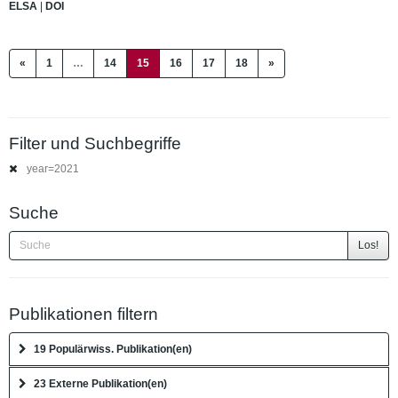
ELSA
|
DOI
(current)
«
1
…
14
15
16
17
18
»
Filter und Suchbegriffe
year=2021
Suche
Los!
Publikationen filtern
19 Populärwiss. Publikation(en)
23 Externe Publikation(en)