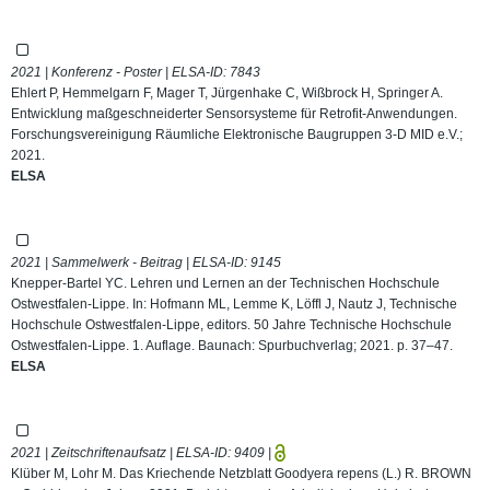
2021 | Konferenz - Poster | ELSA-ID:
7843
Ehlert P, Hemmelgarn F, Mager T, Jürgenhake C, Wißbrock H, Springer A.
Entwicklung maßgeschneiderter Sensorsysteme für Retrofit-Anwendungen.
Forschungsvereinigung Räumliche Elektronische Baugruppen 3-D MID e.V.;
2021.
ELSA
2021 | Sammelwerk - Beitrag | ELSA-ID:
9145
Knepper-Bartel YC. Lehren und Lernen an der Technischen Hochschule
Ostwestfalen-Lippe. In: Hofmann ML, Lemme K, Löffl J, Nautz J, Technische
Hochschule Ostwestfalen-Lippe, editors. 50 Jahre Technische Hochschule
Ostwestfalen-Lippe. 1. Auflage. Baunach: Spurbuchverlag; 2021. p. 37–47.
ELSA
2021 | Zeitschriftenaufsatz | ELSA-ID:
9409
|
Klüber M, Lohr M. Das Kriechende Netzblatt Goodyera repens (L.) R. BROWN