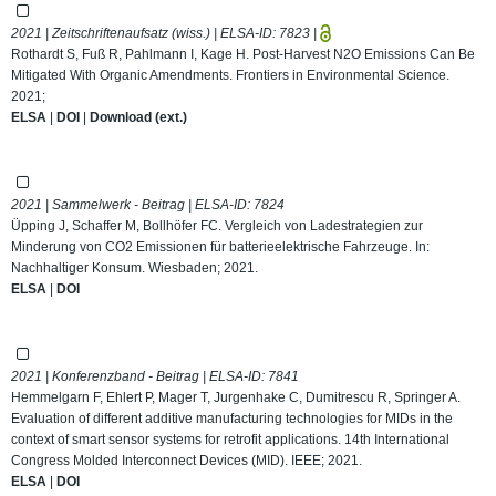
2021 | Zeitschriftenaufsatz (wiss.) | ELSA-ID:
7823
|
Rothardt S, Fuß R, Pahlmann I, Kage H. Post-Harvest N2O Emissions Can Be
Mitigated With Organic Amendments. Frontiers in Environmental Science.
2021;
ELSA
|
DOI
|
Download (ext.)
2021 | Sammelwerk - Beitrag | ELSA-ID:
7824
Üpping J, Schaffer M, Bollhöfer FC. Vergleich von Ladestrategien zur
Minderung von CO2 Emissionen für batterieelektrische Fahrzeuge. In:
Nachhaltiger Konsum. Wiesbaden; 2021.
ELSA
|
DOI
2021 | Konferenzband - Beitrag | ELSA-ID:
7841
Hemmelgarn F, Ehlert P, Mager T, Jurgenhake C, Dumitrescu R, Springer A.
Evaluation of different additive manufacturing technologies for MIDs in the
context of smart sensor systems for retrofit applications. 14th International
Congress Molded Interconnect Devices (MID). IEEE; 2021.
ELSA
|
DOI