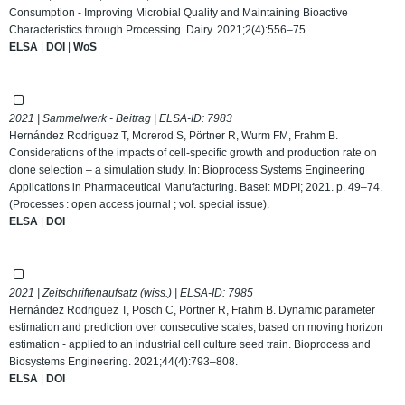
Consumption - Improving Microbial Quality and Maintaining Bioactive
Characteristics through Processing. Dairy. 2021;2(4):556–75.
ELSA
|
DOI
|
WoS
2021 | Sammelwerk - Beitrag | ELSA-ID:
7983
Hernández Rodriguez T, Morerod S, Pörtner R, Wurm FM, Frahm B.
Considerations of the impacts of cell-specific growth and production rate on
clone selection – a simulation study. In: Bioprocess Systems Engineering
Applications in Pharmaceutical Manufacturing. Basel: MDPI; 2021. p. 49–74.
(Processes : open access journal ; vol. special issue).
ELSA
|
DOI
2021 | Zeitschriftenaufsatz (wiss.) | ELSA-ID:
7985
Hernández Rodriguez T, Posch C, Pörtner R, Frahm B. Dynamic parameter
estimation and prediction over consecutive scales, based on moving horizon
estimation - applied to an industrial cell culture seed train. Bioprocess and
Biosystems Engineering. 2021;44(4):793–808.
ELSA
|
DOI