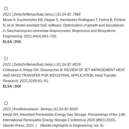
2021 | Zeitschriftenaufsatz (wiss.) | ELSA-ID:
7986
Moser A, Kuchemüller KB, Deppe S, Hernández Rodriguez T, Frahm B, Pörtner
R, et al. Model-assisted DoE software: Optimization of growth and biocatalysis
in Saccharomyces cerevisiae bioprocesses. Bioprocess and Biosystems
Engineering. 2021;44(4):683–700.
ELSA
|
DOI
2021 | Zeitschriftenaufsatz (wiss.) | ELSA-ID:
8019
Chitsazan A, Klepp GH, Glasmacher B. REVIEW OF JET IMPINGEMENT HEAT
AND MASS TRANSFER FOR INDUSTRIAL APPLICATION. Heat Transfer
Research. 2021;52(9):61–91.
ELSA
|
DOI
2021 | Konferenzband - Beitrag | ELSA-ID:
8020
Klepp GH. Adsorbed Renewable Energy Gas Storage. Proceedings of the 14th
International Renewable Energy Storage Conference 2020 (IRES 2020).
Atlantis Press; 2021. ( Atlantis Highlights in Engineering; vol. 6).