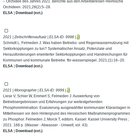
– Orchidee des Jahres 2021. Berichte aus den Arbeitskreisen Heimische
Orchideen. 2021;28(2):5–28.
ELSA
|
Download (ext.)
2021 | Zeitschriftenaufsatz | ELSA-ID:
9998
|
Schmidt L, Felmeden J. Was haben Betriebs- und Regenwassernutzung mit
Sektorkopplungen zu tun? Systematischer Ansatz, Potenziale und
Herausforderungen erweiterter Sektorkopplungen und Handreichungen für
Kommunen und kommunale Betriebe. fbr-wasserspiegel. 2021;(1):16–20.
ELSA
|
Download (ext.)
2021 | Monographie | ELSA-ID:
9999
|
Liese V, Schier W, Emmert S, Felmeden J. Auswertung von
Betriebsergebnissen und Erfahrungen zur weitestgehenden
Phosphorelimination: Evaluierung ausgewählter kommunaler Kläranlagen in
Mittelhessen vor dem Hintergrund des Hessischen Maßnahmenprogrammes
zu Phosphor. Felmeden J, Morck T, editors. Kassel: Kassel University Press ;
2021. 168 p. (Wasser - Abwasser - Umwelt; vol. 43).
ELSA
|
Download (ext.)