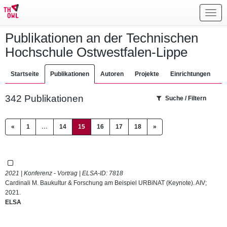
Toggl
navig
Publikationen an der Technischen
Hochschule Ostwestfalen-Lippe
Startseite
Publikationen
Autoren
Projekte
Einrichtungen
342 Publikationen
Suche / Filtern
(current)
«
1
…
14
15
16
17
18
»
2021 | Konferenz - Vortrag | ELSA-ID:
7818
Cardinali M. Baukultur & Forschung am Beispiel URBiNAT (Keynote). AIV;
2021.
ELSA