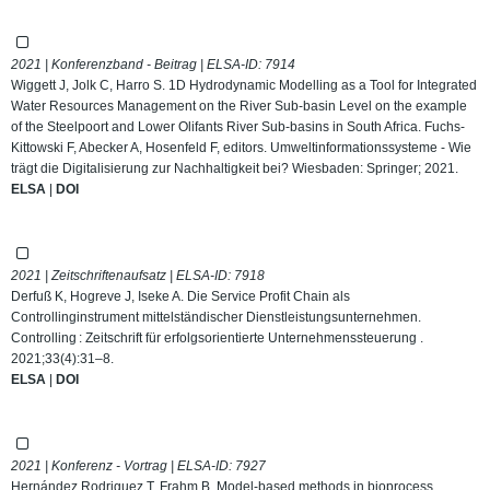
2021 | Konferenzband - Beitrag | ELSA-ID:
7914
Wiggett J, Jolk C, Harro S. 1D Hydrodynamic Modelling as a Tool for Integrated
Water Resources Management on the River Sub-basin Level on the example
of the Steelpoort and Lower Olifants River Sub-basins in South Africa. Fuchs-
Kittowski F, Abecker A, Hosenfeld F, editors. Umweltinformationssysteme - Wie
trägt die Digitalisierung zur Nachhaltigkeit bei? Wiesbaden: Springer; 2021.
ELSA
|
DOI
2021 | Zeitschriftenaufsatz | ELSA-ID:
7918
Derfuß K, Hogreve J, Iseke A. Die Service Profit Chain als
Controllinginstrument mittelständischer Dienstleistungsunternehmen.
Controlling : Zeitschrift für erfolgsorientierte Unternehmenssteuerung .
2021;33(4):31–8.
ELSA
|
DOI
2021 | Konferenz - Vortrag | ELSA-ID:
7927
Hernández Rodriguez T, Frahm B. Model-based methods in bioprocess