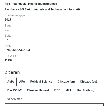
FB5 - Fachgebiet Hochfrequenztechnik
Fachbereich 5 Elektrotechnik und Technische Informatik
Erscheinungsjahr
2017
Band
2,1
Seite
97
ISBN
978-3-662-54516-4
ELSA-ID
11197
Zitieren
AMA
APA
Political Science
Chicago (en)
Chicago (de)
Din 1505-2
Elsevier Havard
IEEE
MLA
Uni. Freiburg
Vancouver