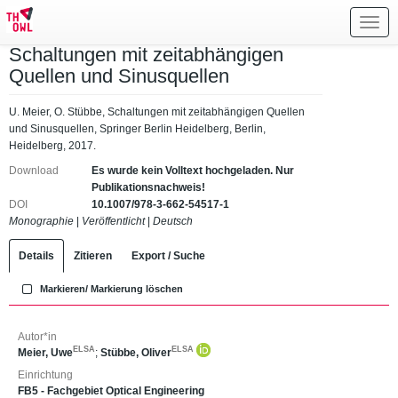
Toggl
navig
Schaltungen mit zeitabhängigen
Quellen und Sinusquellen
U. Meier, O. Stübbe, Schaltungen mit zeitabhängigen Quellen
und Sinusquellen, Springer Berlin Heidelberg, Berlin,
Heidelberg, 2017.
Download
Es wurde kein Volltext hochgeladen. Nur
Publikationsnachweis!
DOI
10.1007/978-3-662-54517-1
Monographie
|
Veröffentlicht
|
Deutsch
Details
Zitieren
Export / Suche
Markieren/ Markierung löschen
Autor*in
ELSA
ELSA
Meier, Uwe
;
Stübbe, Oliver
Einrichtung
FB5 - Fachgebiet Optical Engineering