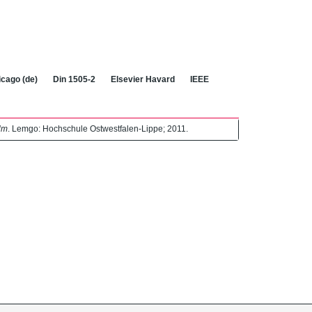
cago (de)
Din 1505-2
Elsevier Havard
IEEE
lm
. Lemgo: Hochschule Ostwestfalen-Lippe; 2011.