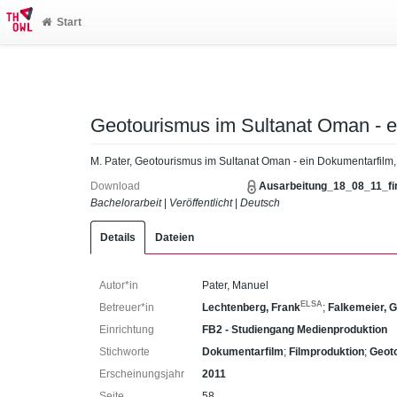
Start
Geotourismus im Sultanat Oman - e
M. Pater, Geotourismus im Sultanat Oman - ein Dokumentarfilm
Download
Ausarbeitung_18_08_11_fin
Bachelorarbeit
|
Veröffentlicht
|
Deutsch
Details
Dateien
Autor*in
Pater, Manuel
ELSA
Betreuer*in
Lechtenberg, Frank
;
Falkemeier, 
Einrichtung
FB2 - Studiengang Medienproduktion
Stichworte
Dokumentarfilm
;
Filmproduktion
;
Geot
Erscheinungsjahr
2011
Seite
58