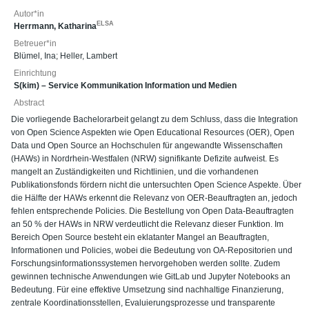
Autor*in
ELSA
Herrmann, Katharina
Betreuer*in
Blümel, Ina
;
Heller, Lambert
Einrichtung
S(kim) – Service Kommunikation Information und Medien
Abstract
Die vorliegende Bachelorarbeit gelangt zu dem Schluss, dass die Integration
von Open Science Aspekten wie Open Educational Resources (OER), Open
Data und Open Source an Hochschulen für angewandte Wissenschaften
(HAWs) in Nordrhein-Westfalen (NRW) signifikante Defizite aufweist. Es
mangelt an Zuständigkeiten und Richtlinien, und die vorhandenen
Publikationsfonds fördern nicht die untersuchten Open Science Aspekte. Über
die Hälfte der HAWs erkennt die Relevanz von OER-Beauftragten an, jedoch
fehlen entsprechende Policies. Die Bestellung von Open Data-Beauftragten
an 50 % der HAWs in NRW verdeutlicht die Relevanz dieser Funktion. Im
Bereich Open Source besteht ein eklatanter Mangel an Beauftragten,
Informationen und Policies, wobei die Bedeutung von OA-Repositorien und
Forschungsinformationssystemen hervorgehoben werden sollte. Zudem
gewinnen technische Anwendungen wie GitLab und Jupyter Notebooks an
Bedeutung. Für eine effektive Umsetzung sind nachhaltige Finanzierung,
zentrale Koordinationsstellen, Evaluierungsprozesse und transparente