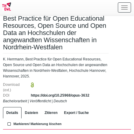
Toggl
navig
Best Practice für Open Educational
Resources, Open Source und Open
Data an Hochschulen der
angewandten Wissenschaften in
Nordrhein-Westfalen
K. Herrmann, Best Practice für Open Educational Resources,
Open Source und Open Data an Hochschulen der angewandten
Wissenschaften in Nordrhein-Westfalen, Hochschule Hannover,
Hannover, 2025.
Download
(ext.)
DOI
https://doi.org/10.25968/opus-3632
Bachelorarbeit
|
Veröffentlicht
|
Deutsch
Details
Dateien
Zitieren
Export / Suche
Markieren/ Markierung löschen