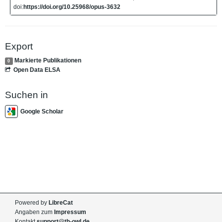
doi:
https://doi.org/10.25968/opus-3632
Export
Markierte Publikationen
0
Open Data ELSA
Suchen in
Google Scholar
Powered by
LibreCat
Angaben zum
Impressum
Kontakt
support@th-owl.de