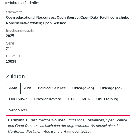
Verfahren erforderlich.
Stichworte
Open educational Resources
;
Open Source
;
Open Data
;
Fachhochschule
;
Nordrhein-Westfalen
;
Open Science
Erscheinungsjahr
2025
Seite
211
ELSA-ID
13038
Zitieren
AMA
APA
Political Science
Chicago (en)
Chicago (de)
Din 1505-2
Elsevier Havard
IEEE
MLA
Uni. Freiburg
Vancouver
Herrmann K.
Best Practice für Open Educational Resources, Open Source
und Open Data an Hochschulen der angewandten Wissenschaften in
Nordrhein-Westfalen
. Hochschule Hannover; 2025.