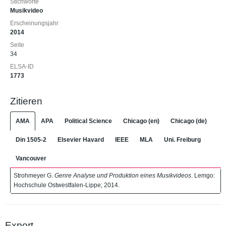
Stichworte
Musikvideo
Erscheinungsjahr
2014
Seite
34
ELSA-ID
1773
Zitieren
AMA
APA
Political Science
Chicago (en)
Chicago (de)
Din 1505-2
Elsevier Havard
IEEE
MLA
Uni. Freiburg
Vancouver
Strohmeyer G.
Genre Analyse und Produktion eines Musikvideos
. Lemgo:
Hochschule Ostwestfalen-Lippe; 2014.
Export