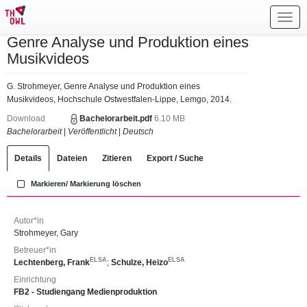
Toggl
navig
Genre Analyse und Produktion eines
Musikvideos
G. Strohmeyer, Genre Analyse und Produktion eines
Musikvideos, Hochschule Ostwestfalen-Lippe, Lemgo, 2014.
Download
Bachelorarbeit.pdf
6.10 MB
Bachelorarbeit
|
Veröffentlicht
|
Deutsch
Details
Dateien
Zitieren
Export / Suche
Markieren/ Markierung löschen
Autor*in
Strohmeyer, Gary
Betreuer*in
ELSA
ELSA
Lechtenberg, Frank
;
Schulze, Heizo
Einrichtung
FB2 - Studiengang Medienproduktion