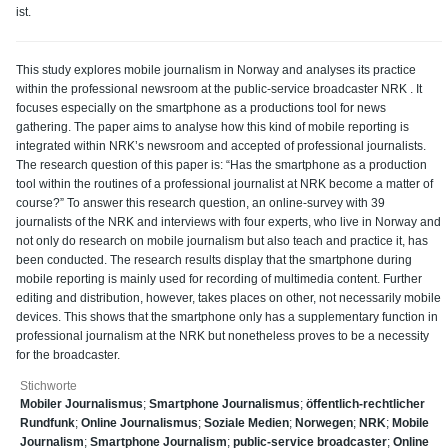
ist.
This study explores mobile journalism in Norway and analyses its practice
within the professional newsroom at the public-service broadcaster NRK . It
focuses especially on the smartphone as a productions tool for news
gathering. The paper aims to analyse how this kind of mobile reporting is
integrated within NRK’s newsroom and accepted of professional journalists.
The research question of this paper is: “Has the smartphone as a production
tool within the routines of a professional journalist at NRK become a matter of
course?” To answer this research question, an online-survey with 39
journalists of the NRK and interviews with four experts, who live in Norway and
not only do research on mobile journalism but also teach and practice it, has
been conducted. The research results display that the smartphone during
mobile reporting is mainly used for recording of multimedia content. Further
editing and distribution, however, takes places on other, not necessarily mobile
devices. This shows that the smartphone only has a supplementary function in
professional journalism at the NRK but nonetheless proves to be a necessity
for the broadcaster.
Stichworte
Mobiler Journalismus
;
Smartphone Journalismus
;
öffentlich-rechtlicher
Rundfunk
;
Online Journalismus
;
Soziale Medien
;
Norwegen
;
NRK
;
Mobile
Journalism
;
Smartphone Journalism
;
public-service broadcaster
;
Online