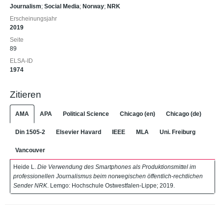
Journalism
;
Social Media
;
Norway
;
NRK
Erscheinungsjahr
2019
Seite
89
ELSA-ID
1974
Zitieren
AMA
APA
Political Science
Chicago (en)
Chicago (de)
Din 1505-2
Elsevier Havard
IEEE
MLA
Uni. Freiburg
Vancouver
Heide L.
Die Verwendung des Smartphones als Produktionsmittel im
professionellen Journalismus beim norwegischen öffentlich-rechtlichen
Sender NRK
. Lemgo: Hochschule Ostwestfalen-Lippe; 2019.