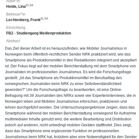
Autor*in
ELSA
Heide, Lina
Betreuer*in
ELSA
Lechtenberg, Frank
Einrichtung
FB2 - Studiengang Medienproduktion
Abstract
Das Ziel dieser Arbeit ist es herauszufinden, wie Mobiler Journalismus in
Norwegen beim öffentlich-rechtlichen Sender NRK praktiziert wird, wie das
Smartphone als Produktionsmittel in den Redaktionen integriert und akzeptiert
ist. Der Fokus liegt auf der mobilen Berichterstattung mit dem Smartphone von
Journalisten im professionellen Journalismus. Es wird die Forschungsfrage
gestellt: „Ist das Smartphone als Produktionsmittel im Berufsalltag des
norwegischen Journalisten beim NRK zu einer Selbstverständlichkeit
geworden?“ Um die Forschungsfrage zu beantworten, ist eine Online-
Befragung mit 39 Journalisten des NRKs sowie vier Experteninterviews, die in
Norwegen leben und Mobilen Journalismus erforschen, praktizieren und
lehren durchgeführt worden. Die Untersuchungsergebnisse zeigen, dass das
Smartphone während der mobilen Berichterstattung vorwiegend für Aufnahme
multimedialer Inhalte genutzt wird, die weitere Bearbeitung und Distribution
jedoch auf anderen, nicht unbedingt mobilen Geräten stattfindet. Dies zeigt,
dass das Smartphone eine ergänzende Funktion im professionellen
Journalismus beim NRK hat, trotzdem aber eine Notwendigkeit für den Sender