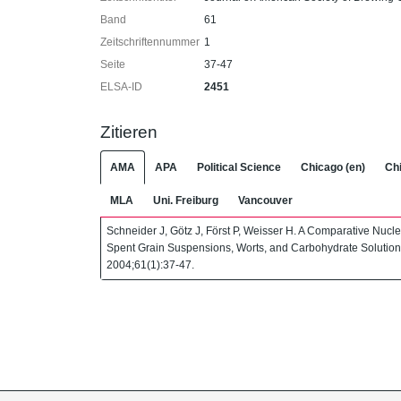
Band
61
Zeitschriftennummer
1
Seite
37-47
ELSA-ID
2451
Zitieren
AMA
APA
Political Science
Chicago (en)
Chi
MLA
Uni. Freiburg
Vancouver
Schneider J, Götz J, Först P, Weisser H. A Comparative Nu
Spent Grain Suspensions, Worts, and Carbohydrate Solutio
2004;61(1):37-47.