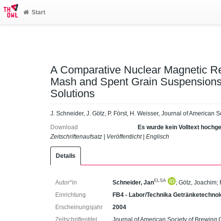
Start
A Comparative Nuclear Magnetic R
Mash and Spent Grain Suspensions
Solutions
J. Schneider, J. Götz, P. Först, H. Weisser, Journal of America
Download
Es wurde kein Volltext hochg
Zeitschriftenaufsatz
|
Veröffentlicht
|
Englisch
Details
ELSA
Autor*in
Schneider, Jan
;
Götz, Joachim
;
Einrichtung
FB4 - Labor/Technika Getränketechnol
Erscheinungsjahr
2004
Zeitschriftentitel
Journal of American Society of Brewing