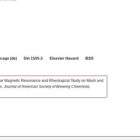
cago (de)
Din 1505-2
Elsevier Havard
IEEE
clear Magnetic Resonance and Rheological Study on Mash and
ns.
Journal of American Society of Brewing Cheemists
.