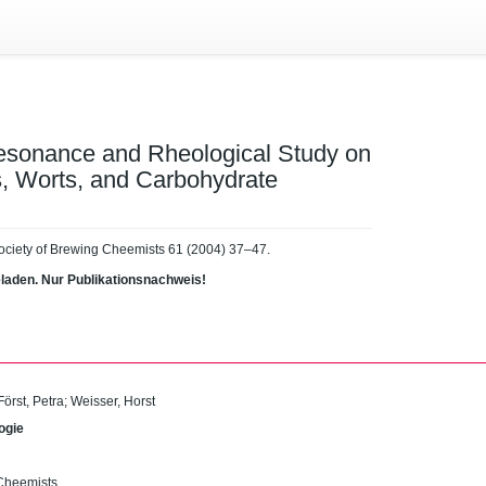
esonance and Rheological Study on
, Worts, and Carbohydrate
n Society of Brewing Cheemists 61 (2004) 37–47.
eladen. Nur Publikationsnachweis!
Först, Petra
;
Weisser, Horst
ogie
 Cheemists