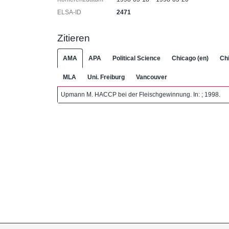
ELSA-ID
2471
Zitieren
AMA
APA
Political Science
Chicago (en)
Chi
MLA
Uni. Freiburg
Vancouver
Upmann M. HACCP bei der Fleischgewinnung. In: ; 1998.