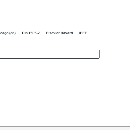
cago (de)
Din 1505-2
Elsevier Havard
IEEE