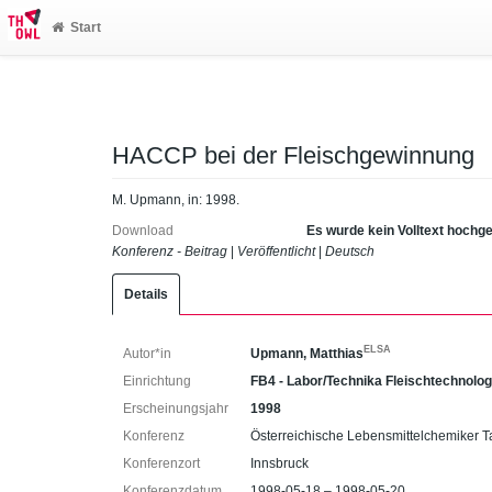
Start
HACCP bei der Fleischgewinnung
M. Upmann, in: 1998.
Download
Es wurde kein Volltext hochg
Konferenz - Beitrag
|
Veröffentlicht
|
Deutsch
Details
ELSA
Autor*in
Upmann, Matthias
Einrichtung
FB4 - Labor/Technika Fleischtechnolog
Erscheinungsjahr
1998
Konferenz
Österreichische Lebensmittelchemiker 
Konferenzort
Innsbruck
Konferenzdatum
1998-05-18 – 1998-05-20