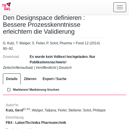
Toggl
navig
Den Designspace definieren :
Bessere Prozesskenntnisse
erleichtern die Validierung
G. Kutz, T. Walger, S. Feiler, P. Solot, Pharma + Food 12 (2014)
90–92.
Download
Es wurde kein Volltext hochgeladen. Nur
Publikationsnachweis!
Zeitschriftenaufsatz
|
Veröffentlicht
|
Deutsch
Details
Zitieren
Export / Suche
Markieren/ Markierung löschen
Autor*in
ELSA
Kutz, Gerd
;
Walger, Tatjana
;
Feiler, Stefanie
;
Solot, Philippe
Einrichtung
FB4 - Labor/Technika Pharmatechnik