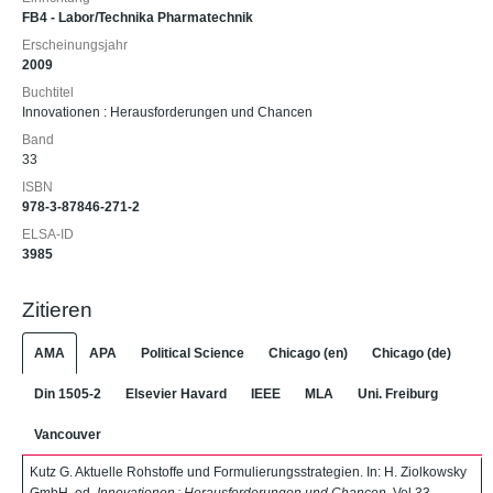
FB4 - Labor/Technika Pharmatechnik
Erscheinungsjahr
2009
Buchtitel
Innovationen : Herausforderungen und Chancen
Band
33
ISBN
978-3-87846-271-2
ELSA-ID
3985
Zitieren
AMA
APA
Political Science
Chicago (en)
Chicago (de)
Din 1505-2
Elsevier Havard
IEEE
MLA
Uni. Freiburg
Vancouver
Kutz G. Aktuelle Rohstoffe und Formulierungsstrategien. In: H. Ziolkowsky
GmbH, ed.
Innovationen : Herausforderungen und Chancen
. Vol 33.