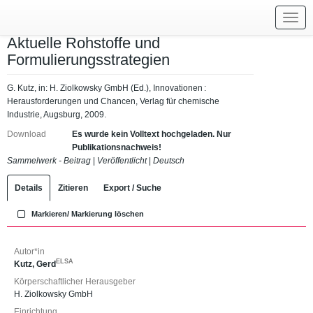
Toggl
navig
Aktuelle Rohstoffe und
Formulierungsstrategien
G. Kutz, in: H. Ziolkowsky GmbH (Ed.), Innovationen :
Herausforderungen und Chancen, Verlag für chemische
Industrie, Augsburg, 2009.
Download
Es wurde kein Volltext hochgeladen. Nur
Publikationsnachweis!
Sammelwerk - Beitrag
|
Veröffentlicht
|
Deutsch
Details
Zitieren
Export / Suche
Markieren/ Markierung löschen
Autor*in
ELSA
Kutz, Gerd
Körperschaftlicher Herausgeber
H. Ziolkowsky GmbH
Einrichtung