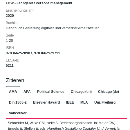
FBW - Fachgebiet Personalmanagement
Erscheinungsjahr
2020
Buchtitel
Handbuch Gestaltung digitaler und vernetzter Arbeitswelten
Seite
1-20
ISBN
9783662528983
,
9783662529799
ELSA-ID
5211
Zitieren
AMA
APA
Political Science
Chicago (en)
Chicago (de)
Din 1505-2
Elsevier Havard
IEEE
MLA
Uni. Freiburg
Vancouver
Schneider M, Wilke CM, Iseke A. Betriebsorganisation. In: Maier GW,
Engels E, Steffen E, eds.
Handbuch Gestaltung Digitaler Und Vernetzter