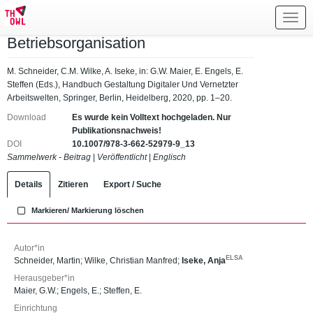
Toggl
navig
Betriebsorganisation
M. Schneider, C.M. Wilke, A. Iseke, in: G.W. Maier, E. Engels, E.
Steffen (Eds.), Handbuch Gestaltung Digitaler Und Vernetzter
Arbeitswelten, Springer, Berlin, Heidelberg, 2020, pp. 1–20.
Download
Es wurde kein Volltext hochgeladen. Nur
Publikationsnachweis!
DOI
10.1007/978-3-662-52979-9_13
Sammelwerk - Beitrag
|
Veröffentlicht
|
Englisch
Details
Zitieren
Export / Suche
Markieren/ Markierung löschen
Autor*in
ELSA
Schneider, Martin
;
Wilke, Christian Manfred
;
Iseke, Anja
Herausgeber*in
Maier, G.W.
;
Engels, E.
;
Steffen, E.
Einrichtung