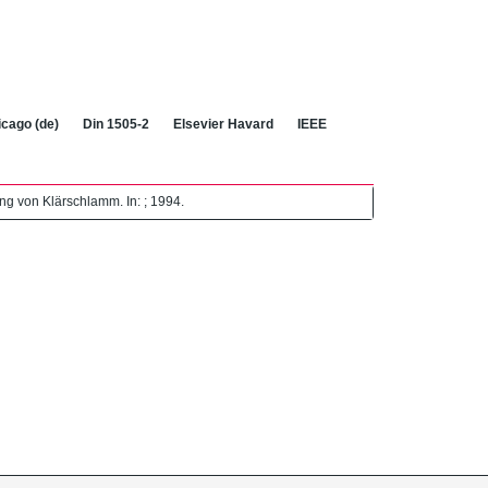
cago (de)
Din 1505-2
Elsevier Havard
IEEE
g von Klärschlamm. In: ; 1994.