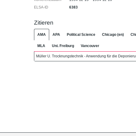
ELSA-ID
6383
Zitieren
AMA
APA
Political Science
Chicago (en)
Chi
MLA
Uni. Freiburg
Vancouver
Müller U. Trocknungstechnik - Anwendung für die Deponierun