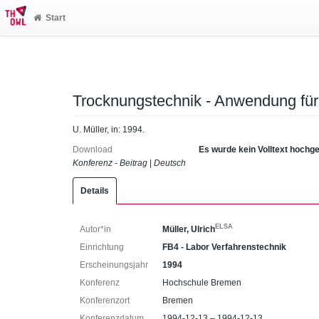
Start
Trocknungstechnik - Anwendung fü
U. Müller, in: 1994.
Download
Es wurde kein Volltext hochg
Konferenz - Beitrag
|
Deutsch
Details
ELSA
Autor*in
Müller, Ulrich
Einrichtung
FB4 - Labor Verfahrenstechnik
Erscheinungsjahr
1994
Konferenz
Hochschule Bremen
Konferenzort
Bremen
Konferenzdatum
1994-12-13 – 1994-12-13