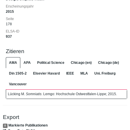
Erscheinungsjahr
2015
Seite
178
ELSA-ID
937
Zitieren
AMA
APA
Political Science
Chicago (en)
Chicago (de)
Din 1505-2
Elsevier Havard
IEEE
MLA
Uni. Freiburg
Vancouver
Lücking M.
Somniatis
. Lemgo: Hochschule Ostwestfalen-Lippe; 2015.
Export
Markierte Publikationen
0