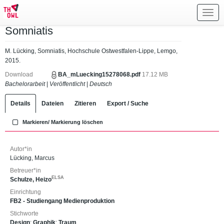
Toggl
navig
Somniatis
M. Lücking, Somniatis, Hochschule Ostwestfalen-Lippe, Lemgo,
2015.
Download
BA_mLuecking15278068.pdf
17.12 MB
Bachelorarbeit
|
Veröffentlicht
|
Deutsch
Details
Dateien
Zitieren
Export / Suche
Markieren/ Markierung löschen
Autor*in
Lücking, Marcus
Betreuer*in
ELSA
Schulze, Heizo
Einrichtung
FB2 - Studiengang Medienproduktion
Stichworte
Design
;
Graphik
;
Traum