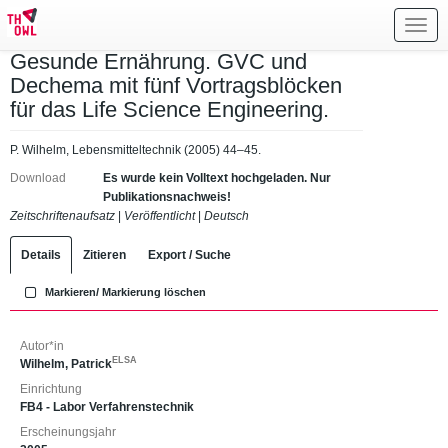
Toggl
navig
Gesunde Ernährung. GVC und
Dechema mit fünf Vortragsblöcken
für das Life Science Engineering.
P. Wilhelm, Lebensmitteltechnik (2005) 44–45.
Download
Es wurde kein Volltext hochgeladen. Nur
Publikationsnachweis!
Zeitschriftenaufsatz
|
Veröffentlicht
|
Deutsch
Details
Zitieren
Export / Suche
Markieren/ Markierung löschen
Autor*in
ELSA
Wilhelm, Patrick
Einrichtung
FB4 - Labor Verfahrenstechnik
Erscheinungsjahr