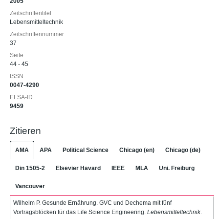
2005
Zeitschriftentitel
Lebensmitteltechnik
Zeitschriftennummer
37
Seite
44 - 45
ISSN
0047-4290
ELSA-ID
9459
Zitieren
AMA
APA
Political Science
Chicago (en)
Chicago (de)
Din 1505-2
Elsevier Havard
IEEE
MLA
Uni. Freiburg
Vancouver
Wilhelm P. Gesunde Ernährung. GVC und Dechema mit fünf
Vortragsblöcken für das Life Science Engineering.
Lebensmitteltechnik
.