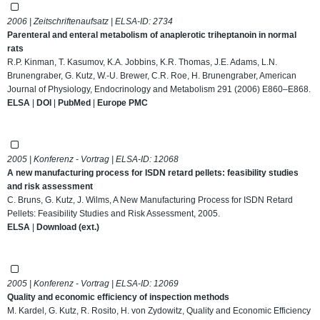
2006 | Zeitschriftenaufsatz | ELSA-ID:
2734
Parenteral and enteral metabolism of anaplerotic triheptanoin in normal
rats
R.P. Kinman, T. Kasumov, K.A. Jobbins, K.R. Thomas, J.E. Adams, L.N.
Brunengraber, G. Kutz, W.-U. Brewer, C.R. Roe, H. Brunengraber, American
Journal of Physiology, Endocrinology and Metabolism 291 (2006) E860–E868.
ELSA
|
DOI
|
PubMed
|
Europe PMC
2005 | Konferenz - Vortrag | ELSA-ID:
12068
A new manufacturing process for ISDN retard pellets: feasibility studies
and risk assessment
C. Bruns, G. Kutz, J. Wilms, A New Manufacturing Process for ISDN Retard
Pellets: Feasibility Studies and Risk Assessment, 2005.
ELSA
|
Download (ext.)
2005 | Konferenz - Vortrag | ELSA-ID:
12069
Quality and economic efficiency of inspection methods
M. Kardel, G. Kutz, R. Rosito, H. von Zydowitz, Quality and Economic Efficiency