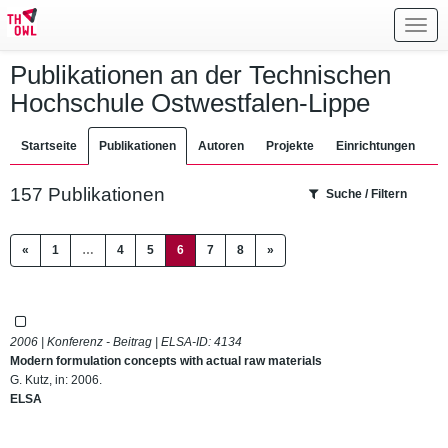
Toggl
navig
Publikationen an der Technischen
Hochschule Ostwestfalen-Lippe
Startseite
Publikationen
Autoren
Projekte
Einrichtungen
157 Publikationen
Suche / Filtern
(current)
«
1
…
4
5
6
7
8
»
2006 | Konferenz - Beitrag | ELSA-ID:
4134
Modern formulation concepts with actual raw materials
G. Kutz, in: 2006.
ELSA