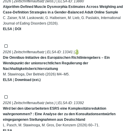
2026 | Zeitschriftenaufsatz (wiss.) | ELSA-ID:
13880
Algorithm‐Defined Muscle Dysmorphia Estimates Across Weighting and
Case‐Definition Strategies in a Gender‐Balanced Adult Online Sample
C. Zaiser, N.M. Laskowski, G. Halbeisen, M. Lieb, G. Paslakis, International
Journal of Eating Disorders (2026).
ELSA
|
DOI
2026 | Zeitschriftenaufsatz | ELSA-ID:
13341
|
Die Omnibus-Initiative des Europäischen Richtliniengebers – Ein
Wendepunkt der unionsrechtlichen Regulierung der
Nachhaltigkeitsberichterstattung
M. Stawinoga, Der Betrieb (2026) M4–M5.
ELSA
|
Download (ext.)
2026 | Zeitschriftenaufsatz (wiss.) | ELSA-ID:
13392
Wird bei den überarbeiteten ESRS eine Komplexitätsreduktion
wahrgenommen? : Eine Analyse der zu den Konsultationsentwürfen
eingegangenen Stellungnahmen aus Deutschland
L. Pasch, M. Stawinoga, M. Gros, Der Konzern (2026) 60–71.
ELSA