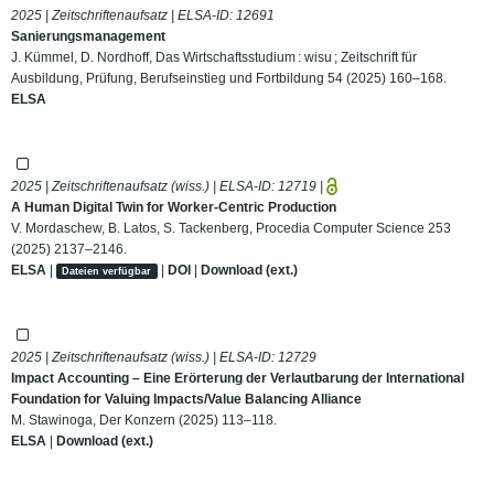
2025 | Zeitschriftenaufsatz | ELSA-ID:
12691
Sanierungsmanagement
J. Kümmel, D. Nordhoff, Das Wirtschaftsstudium : wisu ; Zeitschrift für
Ausbildung, Prüfung, Berufseinstieg und Fortbildung 54 (2025) 160–168.
ELSA
2025 | Zeitschriftenaufsatz (wiss.) | ELSA-ID:
12719
|
A Human Digital Twin for Worker-Centric Production
V. Mordaschew, B. Latos, S. Tackenberg, Procedia Computer Science 253
(2025) 2137–2146.
ELSA
|
|
DOI
|
Download (ext.)
Dateien verfügbar
2025 | Zeitschriftenaufsatz (wiss.) | ELSA-ID:
12729
Impact Accounting – Eine Erörterung der Verlautbarung der International
Foundation for Valuing Impacts/Value Balancing Alliance
M. Stawinoga, Der Konzern (2025) 113–118.
ELSA
|
Download (ext.)