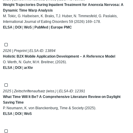
Weight Trajectories During Inpatient Treatment for Anorexia Nervosa: A
Dynamic Time Warp Analysis
M. Tokic, G. Halbeisen, K. Braks, T.J. Huber, N. Timmesfeld, G. Paslakis,
International Journal of Eating Disorders 59 (2026) 169–178.
ELSA
|
DOI
|
WoS
|
PubMed
|
Europe PMC
2026 | Preprint | ELSA-ID:
13894
Holistic B2X Mobile Application Development – A Reference Model
O. Werth, N. Guhr, M.H. Breitner, (2026).
ELSA
|
DOI
|
arXiv
2025 | Zeitschriftenaufsatz (wiss.) | ELSA-ID:
12391
What Time Will It Be? A Comprehensive Literature Review on Daylight
Saving Time
P. Neumann, K. von Blanckenburg, Time & Society (2025).
ELSA
|
DOI
|
WoS