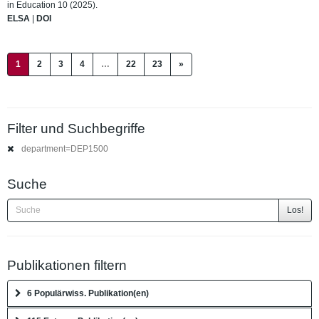
in Education 10 (2025).
ELSA
|
DOI
(current)
1
2
3
4
…
22
23
»
Filter und Suchbegriffe
department=DEP1500
Suche
Los!
Publikationen filtern
6 Populärwiss. Publikation(en)