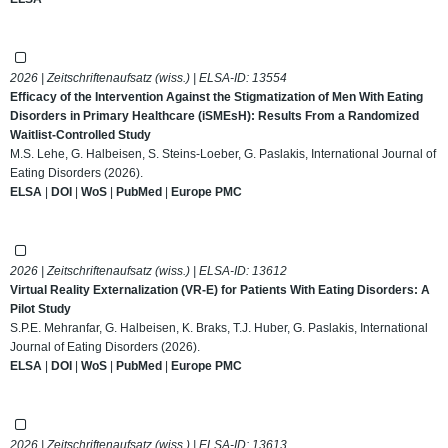
2026 | Zeitschriftenaufsatz (wiss.) | ELSA-ID:
13554
Efficacy of the Intervention Against the Stigmatization of Men With Eating
Disorders in Primary Healthcare (iSMEsH): Results From a Randomized
Waitlist‐Controlled Study
M.S. Lehe, G. Halbeisen, S. Steins‐Loeber, G. Paslakis, International Journal of
Eating Disorders (2026).
ELSA
|
DOI
|
WoS
|
PubMed
|
Europe PMC
2026 | Zeitschriftenaufsatz (wiss.) | ELSA-ID:
13612
Virtual Reality Externalization (VR‐E) for Patients With Eating Disorders: A
Pilot Study
S.P.E. Mehranfar, G. Halbeisen, K. Braks, T.J. Huber, G. Paslakis, International
Journal of Eating Disorders (2026).
ELSA
|
DOI
|
WoS
|
PubMed
|
Europe PMC
2026 | Zeitschriftenaufsatz (wiss.) | ELSA-ID:
13613