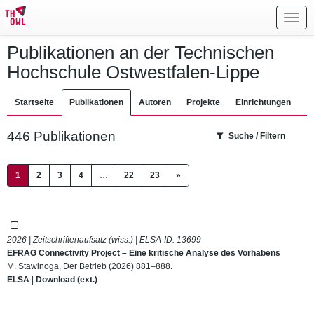
Toggl
navig
Publikationen an der Technischen
Hochschule Ostwestfalen-Lippe
Startseite
Publikationen
Autoren
Projekte
Einrichtungen
446 Publikationen
Suche / Filtern
(current)
1
2
3
4
…
22
23
»
2026 | Zeitschriftenaufsatz (wiss.) | ELSA-ID:
13699
EFRAG Connectivity Project – Eine kritische Analyse des Vorhabens
M. Stawinoga, Der Betrieb (2026) 881–888.
ELSA
|
Download (ext.)