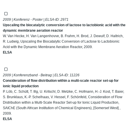
2009 | Konferenz - Poster | ELSA-ID:
2971
Upscaling the biocatalytic conversion of lactose to lactobionic acid with the
dynamic membrane aeration reactor
W. Van Hecke, H. Van Langenhovve, B. Frahm, H. Brod, J. Dewulf, D. Haltrich,
R. Ludwig, Upscaling the Biocatalytic Conversion of Lactose to Lactobionic
Acid with the Dynamic Membrane Aeration Reactor, 2009.
ELSA
2009 | Konferenzband - Beitrag | ELSA-ID:
11226
Consideration of flow distribution within a multi-scale reactor set-up for
ionic liquid production
P. Löb, C. Schütt, T. Illg, U. Kritschl, D. Metzke, C. Hofmann, H.-J. Kost, T. Baier,
S. Brunklaus, K.-P. Schelhaas, V. Hessel, F. Schönfeld, Consideration of Flow
Distribution within a Multi-Scale Reactor Set-up for Ionic Liquid Production,
SAIChE (South African Institution of Chemical Engineers), [Somerset West] ,
2009.
ELSA