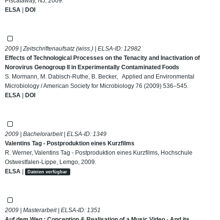
Piscataway, NJ, 2009.
ELSA
|
DOI
2009 | Zeitschriftenaufsatz (wiss.) | ELSA-ID:
12982
Effects of Technological Processes on the Tenacity and Inactivation of
Norovirus Genogroup II in Experimentally Contaminated Foods
S. Mormann, M. Dabisch-Ruthe, B. Becker, Applied and Environmental
Microbiology / American Society for Microbiology 76 (2009) 536–545.
ELSA
|
DOI
2009 | Bachelorarbeit | ELSA-ID:
1349
Valentins Tag - Postproduktion eines Kurzfilms
R. Werner, Valentins Tag - Postproduktion eines Kurzfilms, Hochschule
Ostwestfalen-Lippe, Lemgo, 2009.
ELSA
|
Dateien verfügbar
2009 | Masterarbeit | ELSA-ID:
1351
Auf dem Weg : Conception & Realisation of a Music Video - And its