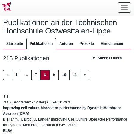
Toggl
navig
Publikationen an der Technischen
Hochschule Ostwestfalen-Lippe
Startseite
Publikationen
Autoren
Projekte
Einrichtungen
215 Publikationen
Suche / Filtern
(current)
«
1
…
7
8
9
10
11
»
2009 | Konferenz - Poster | ELSA-ID:
2970
Improving cell culture bioreactor performance by Dynamic Membrane
Aeration (DMA)
B. Frahm, H. Brod, U. Langer, Improving Cell Culture Bioreactor Performance
by Dynamic Membrane Aeration (DMA), 2009.
ELSA