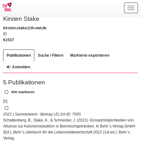
Toggl
navig
Kirsten Stake
kirsten.stake@th-owl.de
ID
61537
Publikationen
Suche / Filtern
Markierte exportieren
Anmelden
5 Publikationen
Alle markieren
[5]
2021 | Sammelwerk - Beitrag | ELSA-ID:
7095
Schattenberg, B., Stake, K., & Schneider, J. (2021). Einsatzmöglichkeiten von
Allulose zur Kalorienreduktion in Biermischgetränken. In Behr´s Verlag GmbH
(Ed.),
Behr´s Jahrbuch für die Lebensmittelwirtschaft 2022
(1st ed.). Behr´s
Verlag.