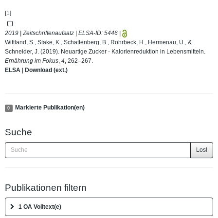
[1]
2019 | Zeitschriftenaufsatz | ELSA-ID:
5446
|
Wittland, S., Stake, K., Schattenberg, B., Rohrbeck, H., Hermenau, U., &
Schneider, J. (2019). Neuartige Zucker - Kalorienreduktion in Lebensmitteln.
Ernährung im Fokus
,
4
, 262–267.
ELSA
|
Download (ext.)
Markierte Publikation(en)
0
Suche
Los!
Publikationen filtern
1 OA Volltext(e)