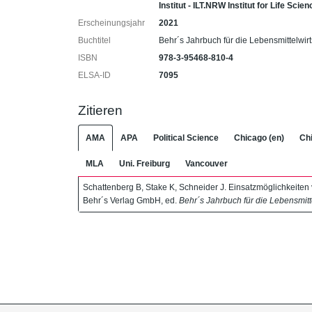
Institut - ILT.NRW Institut for Life Sci
Erscheinungsjahr
2021
Buchtitel
Behr´s Jahrbuch für die Lebensmittelwir
ISBN
978-3-95468-810-4
ELSA-ID
7095
Zitieren
AMA
APA
Political Science
Chicago (en)
Chi
MLA
Uni. Freiburg
Vancouver
Schattenberg B, Stake K, Schneider J. Einsatzmöglichkeiten v
Behr´s Verlag GmbH, ed.
Behr´s Jahrbuch für die Lebensmitt