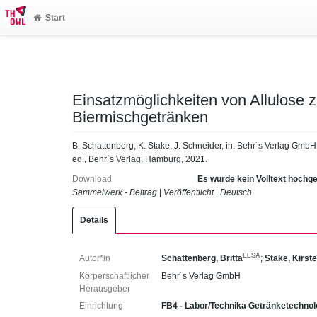
Start
Einsatzmöglichkeiten von Allulose z
Biermischgetränken
B. Schattenberg, K. Stake, J. Schneider, in: Behr´s Verlag GmbH 
ed., Behr´s Verlag, Hamburg, 2021.
Download
Es wurde kein Volltext hochg
Sammelwerk - Beitrag
|
Veröffentlicht
|
Deutsch
Details
ELSA
Autor*in
Schattenberg, Britta
;
Stake, Kirst
Körperschaftlicher
Behr´s Verlag GmbH
Herausgeber
Einrichtung
FB4 - Labor/Technika Getränketechnol