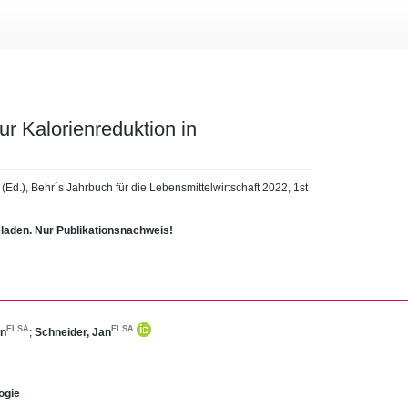
ur Kalorienreduktion in
(Ed.), Behr´s Jahrbuch für die Lebensmittelwirtschaft 2022, 1st
eladen. Nur Publikationsnachweis!
ELSA
ELSA
en
;
Schneider, Jan
ogie