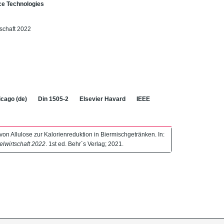
ence Technologies
tschaft 2022
cago (de)
Din 1505-2
Elsevier Havard
IEEE
on Allulose zur Kalorienreduktion in Biermischgetränken. In:
elwirtschaft 2022
. 1st ed. Behr´s Verlag; 2021.