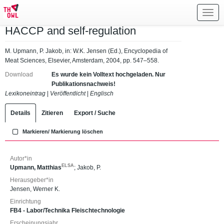
Toggl
navig
HACCP and self-regulation
M. Upmann, P. Jakob, in: W.K. Jensen (Ed.), Encyclopedia of
Meat Sciences, Elsevier, Amsterdam, 2004, pp. 547–558.
Download
Es wurde kein Volltext hochgeladen. Nur
Publikationsnachweis!
Lexikoneintrag
|
Veröffentlicht
|
Englisch
Details
Zitieren
Export / Suche
Markieren/ Markierung löschen
Autor*in
ELSA
Upmann, Matthias
;
Jakob, P.
Herausgeber*in
Jensen, Werner K.
Einrichtung
FB4 - Labor/Technika Fleischtechnologie
Erscheinungsjahr