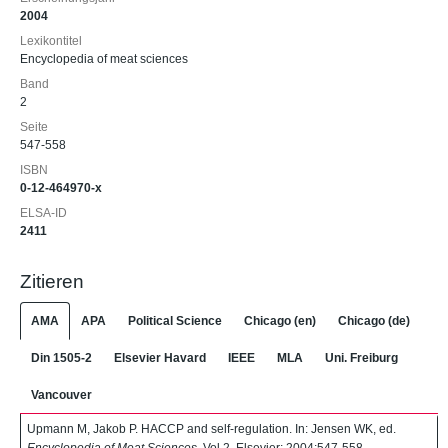
2004
Lexikontitel
Encyclopedia of meat sciences
Band
2
Seite
547-558
ISBN
0-12-464970-x
ELSA-ID
2411
Zitieren
AMA
APA
Political Science
Chicago (en)
Chicago (de)
Din 1505-2
Elsevier Havard
IEEE
MLA
Uni. Freiburg
Vancouver
Upmann M, Jakob P. HACCP and self-regulation. In: Jensen WK, ed.
Encyclopedia of Meat Sciences
. Vol 2. Elsevier; 2004:547-558.