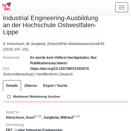
Toggl
navig
Industrial Engineering-Ausbildung
an der Hochschule Ostwestfalen-
Lippe
S. Hinrichsen, W. Jungkind, Zeitschrift für Arbeitswissenschaft 69
(2015) 197–201.
Download
Es wurde kein Volltext hochgeladen. Nur
Publikationsnachweis!
DOI
https://doi.org/10.1007/BF03395978
Zeitschriftenaufsatz
|
Veröffentlicht
|
Deutsch
Details
Zitieren
Export / Suche
Markieren/ Markierung löschen
Autor*in
ELSA
ELSA
Hinrichsen, Sven
;
Jungkind, Wilfried
Einrichtung
FB7 - Labor Industrial Engineering