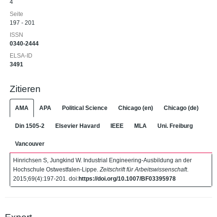
4
Seite
197 - 201
ISSN
0340-2444
ELSA-ID
3491
Zitieren
AMA
APA
Political Science
Chicago (en)
Chicago (de)
Din 1505-2
Elsevier Havard
IEEE
MLA
Uni. Freiburg
Vancouver
Hinrichsen S, Jungkind W. Industrial Engineering-Ausbildung an der
Hochschule Ostwestfalen-Lippe.
Zeitschrift für Arbeitswissenschaft
.
2015;69(4):197-201. doi:
https://doi.org/10.1007/BF03395978