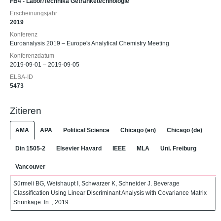
FB4 - Labor/Technika Getränketechnologie
Erscheinungsjahr
2019
Konferenz
Euroanalysis 2019 – Europe's Analytical Chemistry Meeting
Konferenzdatum
2019-09-01 – 2019-09-05
ELSA-ID
5473
Zitieren
AMA
APA
Political Science
Chicago (en)
Chicago (de)
Din 1505-2
Elsevier Havard
IEEE
MLA
Uni. Freiburg
Vancouver
Sürmeli BG, Weishaupt I, Schwarzer K, Schneider J. Beverage
Classification Using Linear Discriminant Analysis with Covariance Matrix
Shrinkage. In: ; 2019.