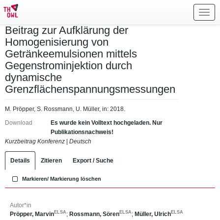
Toggl
navig
Beitrag zur Aufklärung der
Homogenisierung von
Getränkeemulsionen mittels
Gegenstrominjektion durch
dynamische
Grenzflächenspannungsmessungen
M. Pröpper, S. Rossmann, U. Müller, in: 2018.
Download
Es wurde kein Volltext hochgeladen. Nur
Publikationsnachweis!
Kurzbeitrag Konferenz
|
Deutsch
Details
Zitieren
Export / Suche
Markieren/ Markierung löschen
Autor*in
ELSA
ELSA
ELSA
Pröpper, Marvin
;
Rossmann, Sören
;
Müller, Ulrich