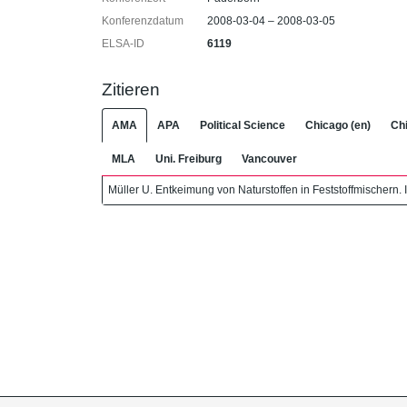
Konferenzdatum
2008-03-04 – 2008-03-05
ELSA-ID
6119
Zitieren
AMA
APA
Political Science
Chicago (en)
Chi
MLA
Uni. Freiburg
Vancouver
Müller U. Entkeimung von Naturstoffen in Feststoffmischern. I