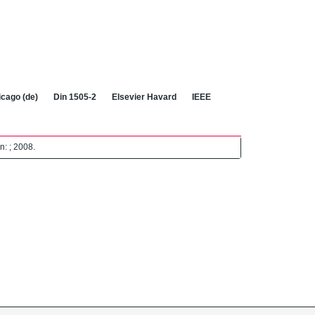
cago (de)
Din 1505-2
Elsevier Havard
IEEE
n: ; 2008.