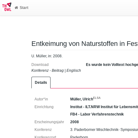
Start
Entkeimung von Naturstoffen in Fes
U. Müller, in: 2008.
Download
Es wurde kein Volltext hochg
Konferenz - Beitrag
|
Englisch
Details
ELSA
Autor*in
Müller, Ulrich
Einrichtung
Institut - ILT.NRW Institut für Lebensmi
FB4 - Labor Verfahrenstechnik
Erscheinungsjahr
2008
Konferenz
3. Paderborner Mischtechnik- Symposiu
Konferenzort
Paderborn