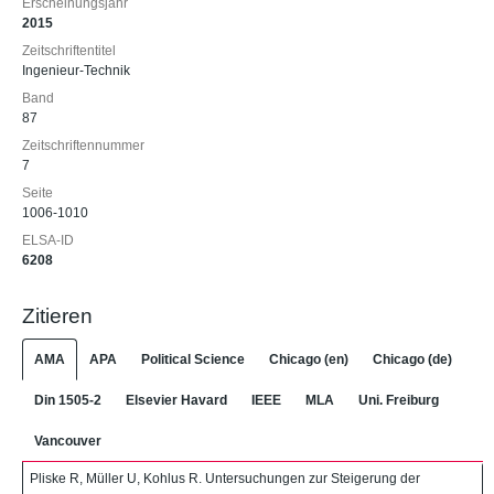
Erscheinungsjahr
2015
Zeitschriftentitel
Ingenieur-Technik
Band
87
Zeitschriftennummer
7
Seite
1006-1010
ELSA-ID
6208
Zitieren
AMA
APA
Political Science
Chicago (en)
Chicago (de)
Din 1505-2
Elsevier Havard
IEEE
MLA
Uni. Freiburg
Vancouver
Pliske R, Müller U, Kohlus R. Untersuchungen zur Steigerung der