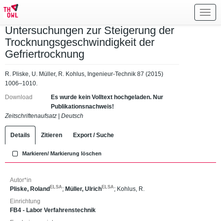
Toggl
navig
Untersuchungen zur Steigerung der
Trocknungsgeschwindigkeit der
Gefriertrocknung
R. Pliske, U. Müller, R. Kohlus, Ingenieur-Technik 87 (2015)
1006–1010.
Download
Es wurde kein Volltext hochgeladen. Nur
Publikationsnachweis!
Zeitschriftenaufsatz
|
Deutsch
Details
Zitieren
Export / Suche
Markieren/ Markierung löschen
Autor*in
ELSA
ELSA
Pliske, Roland
;
Müller, Ulrich
;
Kohlus, R.
Einrichtung
FB4 - Labor Verfahrenstechnik