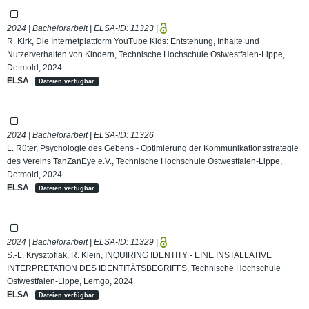
2024 | Bachelorarbeit | ELSA-ID:
11323
|
R. Kirk, Die Internetplattform YouTube Kids: Entstehung, Inhalte und
Nutzerverhalten von Kindern, Technische Hochschule Ostwestfalen-Lippe,
Detmold, 2024.
ELSA
|
Dateien verfügbar
2024 | Bachelorarbeit | ELSA-ID:
11326
L. Rüter, Psychologie des Gebens - Optimierung der Kommunikationsstrategie
des Vereins TanZanEye e.V., Technische Hochschule Ostwestfalen-Lippe,
Detmold, 2024.
ELSA
|
Dateien verfügbar
2024 | Bachelorarbeit | ELSA-ID:
11329
|
S.-L. Krysztofiak, R. Klein, INQUIRING IDENTITY - EINE INSTALLATIVE
INTERPRETATION DES IDENTITÄTSBEGRIFFS, Technische Hochschule
Ostwestfalen-Lippe, Lemgo, 2024.
ELSA
|
Dateien verfügbar