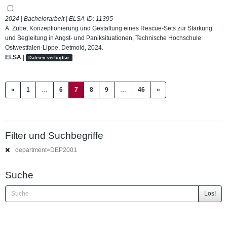
2024 | Bachelorarbeit | ELSA-ID:
11395
A. Zube, Konzeptionierung und Gestaltung eines Rescue-Sets zur Stärkung
und Begleitung in Angst- und Paniksituationen, Technische Hochschule
Ostwestfalen-Lippe, Detmold, 2024.
ELSA
|
Dateien verfügbar
(current)
«
1
…
6
7
8
9
…
46
»
Filter und Suchbegriffe
department=DEP2001
Suche
Los!