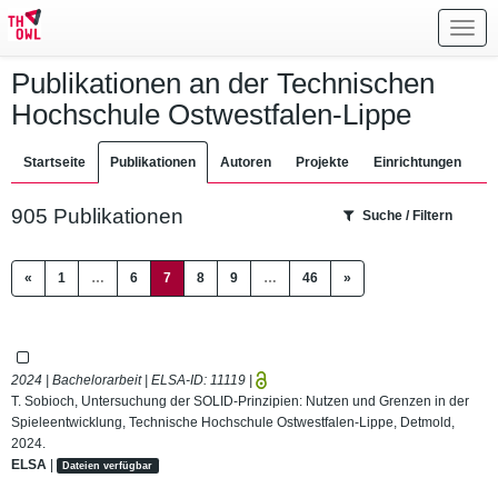
Toggl
navig
Publikationen an der Technischen
Hochschule Ostwestfalen-Lippe
Startseite
Publikationen
Autoren
Projekte
Einrichtungen
905 Publikationen
Suche / Filtern
(current)
«
1
…
6
7
8
9
…
46
»
2024 | Bachelorarbeit | ELSA-ID:
11119
|
T. Sobioch, Untersuchung der SOLID-Prinzipien: Nutzen und Grenzen in der
Spieleentwicklung, Technische Hochschule Ostwestfalen-Lippe, Detmold,
2024.
ELSA
|
Dateien verfügbar