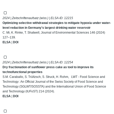
2024 | Zeitschriftenaufsatz (wiss.) | ELSA-ID:
12215
Optimizing selective withdrawal strategies to mitigate hypoxia under water-
level reduction in Germany's largest drinking water reservoir
C. Mi, K. Rinke, T. Shatwell, Journal of Environmental Sciences 146 (2024)
127–139.
ELSA
|
DOI
2024 | Zeitschriftenaufsatz (wiss.) | ELSA-ID:
12254
Dry fractionation of sunflower press cake as tool to improve its
technofunctional properties
S.M. Caraballo, S. Trültzsch, S. Struck, H. Rohm, LWT - Food Science and
Technology : An Official Journal of the Swiss Society of Food Science and
Technology (SGLWT/SOSSTA) and the International Union of Food Science
and Technology (IUFoST) 214 (2024).
ELSA
|
DOI