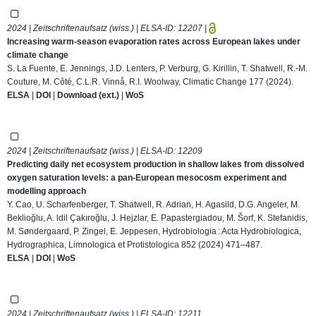
2024 | Zeitschriftenaufsatz (wiss.) | ELSA-ID:
12207
|
Increasing warm-season evaporation rates across European lakes under
climate change
S. La Fuente, E. Jennings, J.D. Lenters, P. Verburg, G. Kirillin, T. Shatwell, R.-M.
Couture, M. Côté, C.L.R. Vinnå, R.I. Woolway, Climatic Change 177 (2024).
ELSA
|
DOI
|
Download (ext.)
|
WoS
2024 | Zeitschriftenaufsatz (wiss.) | ELSA-ID:
12209
Predicting daily net ecosystem production in shallow lakes from dissolved
oxygen saturation levels: a pan-European mesocosm experiment and
modelling approach
Y. Cao, U. Scharfenberger, T. Shatwell, R. Adrian, H. Agasild, D.G. Angeler, M.
Beklioğlu, A. ldil Çakıroğlu, J. Hejzlar, E. Papastergiadou, M. Šorf, K. Stefanidis,
M. Søndergaard, P. Zingel, E. Jeppesen, Hydrobiologia : Acta Hydrobiologica,
Hydrographica, Limnologica et Protistologica 852 (2024) 471–487.
ELSA
|
DOI
|
WoS
2024 | Zeitschriftenaufsatz (wiss.) | ELSA-ID:
12211