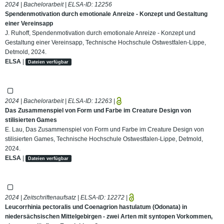
2024 | Bachelorarbeit | ELSA-ID:
12256
Spendenmotivation durch emotionale Anreize - Konzept und Gestaltung
einer Vereinsapp
J. Ruhoff, Spendenmotivation durch emotionale Anreize - Konzept und
Gestaltung einer Vereinsapp, Technische Hochschule Ostwestfalen-Lippe,
Detmold, 2024.
ELSA
|
Dateien verfügbar
2024 | Bachelorarbeit | ELSA-ID:
12263
|
Das Zusammenspiel von Form und Farbe im Creature Design von
stilisierten Games
E. Lau, Das Zusammenspiel von Form und Farbe im Creature Design von
stilisierten Games, Technische Hochschule Ostwestfalen-Lippe, Detmold,
2024.
ELSA
|
Dateien verfügbar
2024 | Zeitschriftenaufsatz | ELSA-ID:
12272
|
Leucorrhinia pectoralis und Coenagrion hastulatum (Odonata) in
niedersächsischen Mittelgebirgen - zwei Arten mit syntopen Vorkommen,