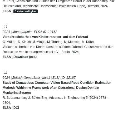
M. Laux, Geschichte und Zukunft des Filmgenres Horror in der Bundesrepublik
Deutschland, Technische Hochschule Ostwestfalen-Lippe, Detmold, 2024.
ELSA
|
Dateien verfügbar
2024 | Monographie | ELSA-ID:
12162
Verkehrssicherheit von Kindertransport auf dem Fahrrad
G. Müller , D. Kirsch, M. Minge, M. Thüring, M. Meincke, M. Kühn,
Verkehrssicherheit von Kindertransport auf dem Fahrrad, Gesamtverband der
Deutschen Versicherungswirtschaft e.V. , Berlin, 2024.
ELSA
|
Download (ext.)
2024 | Zeitschriftenaufsatz (wiss.) | ELSA-ID:
12167
Study of Contactless Computer Vision-Based Road Condition Estimation
Methods Within the Framework of an Operational Design Domain
Monitoring System
R. Subramanian, U. Büker, Eng : Advances in Engineering 5 (2024) 2778–
2804.
ELSA
|
DOI