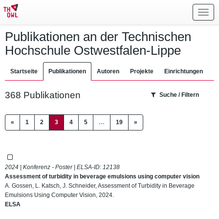
Toggl
navig
Publikationen an der Technischen
Hochschule Ostwestfalen-Lippe
Startseite
Publikationen
Autoren
Projekte
Einrichtungen
368 Publikationen
Suche / Filtern
(current)
«
1
2
3
4
5
…
19
»
2024 | Konferenz - Poster | ELSA-ID:
12138
Assessment of turbidity in beverage emulsions using computer vision
A. Gossen, L. Katsch, J. Schneider, Assessment of Turbidity in Beverage
Emulsions Using Computer Vision, 2024.
ELSA