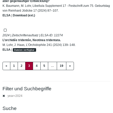
aber gegenläufiger Entwicklung?
K. Baumann, M. Lohr, Libellula Supplement 17 - Festschrift zum 75. Geburtstag
von Reinhard Jödicke 17 (2024) 87–107.
ELSA
|
Download (ext.)
2024 | Zeitschriftenaufsatz | ELSA-ID:
12274
L’orchidée tridentée, Neotinea tridentata.
M. Lohr, J. Haas, L’Orchidophile 241 (2024) 139–148.
ELSA
|
Dateien verfügbar
(current)
«
1
2
3
4
5
…
19
»
Filter und Suchbegriffe
year=2024
Suche