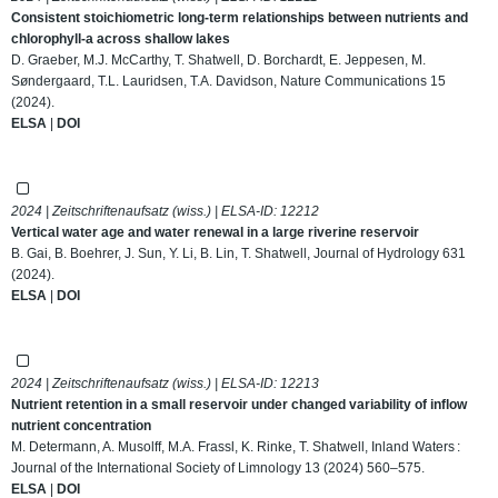
Consistent stoichiometric long-term relationships between nutrients and
chlorophyll-a across shallow lakes
D. Graeber, M.J. McCarthy, T. Shatwell, D. Borchardt, E. Jeppesen, M.
Søndergaard, T.L. Lauridsen, T.A. Davidson, Nature Communications 15
(2024).
ELSA
|
DOI
2024 | Zeitschriftenaufsatz (wiss.) | ELSA-ID:
12212
Vertical water age and water renewal in a large riverine reservoir
B. Gai, B. Boehrer, J. Sun, Y. Li, B. Lin, T. Shatwell, Journal of Hydrology 631
(2024).
ELSA
|
DOI
2024 | Zeitschriftenaufsatz (wiss.) | ELSA-ID:
12213
Nutrient retention in a small reservoir under changed variability of inflow
nutrient concentration
M. Determann, A. Musolff, M.A. Frassl, K. Rinke, T. Shatwell, Inland Waters :
Journal of the International Society of Limnology 13 (2024) 560–575.
ELSA
|
DOI