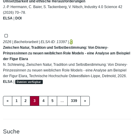
Umsetzbarkeit und ethische Herausforderungen
J.-P. Herrmann, C. Baier, S. Tackenberg, V. Nitsch, Industry 4.0 Science 42
(2026) 70–78.
ELSA
|
DOI
2026 | Bachelorarbeit | ELSA-ID:
13397
|
Zwischen Natur, Tradition und Selbstbestimmung: Von Disney-
Prinzessinnen zu neuen weiblichen Role Models - eine Analyse am Beispiel
der Figur Elara
N. Schlewing, Zwischen Natur, Tradition und Selbstbestimmung: Von Disney-
Prinzessinnen zu neuen weiblichen Role Models - eine Analyse am Beispiel
der Figur Elara, Technische Hochschule Ostwestfalen-Lippe, Detmold, 2026.
ELSA
|
Dateien verfügbar
(current)
«
1
2
3
4
5
…
339
»
Suche