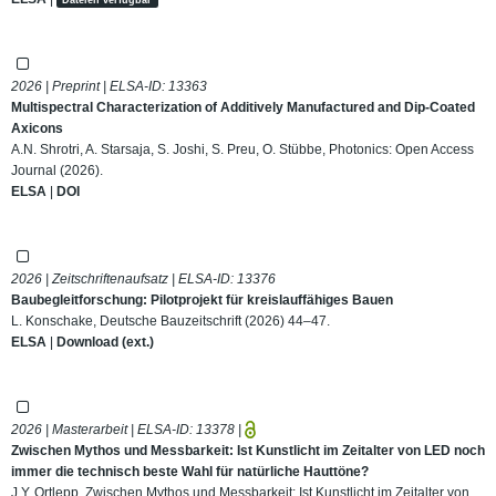
2026 | Preprint | ELSA-ID:
13363
Multispectral Characterization of Additively Manufactured and Dip-Coated
Axicons
A.N. Shrotri, A. Starsaja, S. Joshi, S. Preu, O. Stübbe, Photonics: Open Access
Journal (2026).
ELSA
|
DOI
2026 | Zeitschriftenaufsatz | ELSA-ID:
13376
Baubegleitforschung: Pilotprojekt für kreislauffähiges Bauen
L. Konschake, Deutsche Bauzeitschrift (2026) 44–47.
ELSA
|
Download (ext.)
2026 | Masterarbeit | ELSA-ID:
13378
|
Zwischen Mythos und Messbarkeit: Ist Kunstlicht im Zeitalter von LED noch
immer die technisch beste Wahl für natürliche Hauttöne?
J.Y. Ortlepp, Zwischen Mythos und Messbarkeit: Ist Kunstlicht im Zeitalter von