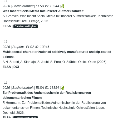
2026 | Bachelorarbeit | ELSA-ID:
13344
|
Was macht Social Media mit unserer Aufmerksamkeit
S. Greaves, Was macht Social Media mit unserer Aufmerksamkeit, Technische
Hochschule OWL, Lemgo, 2026.
ELSA
|
Dateien verfügbar
2026 | Preprint | ELSA-ID:
13346
Multispectral characterization of additively manufactured and dip-coated
axicons
A.N. Shrotri, A. Starsaja, S. Joshi, S. Preu, O. Stübbe, Optica Open (2026).
ELSA
|
DOI
2026 | Bachelorarbeit | ELSA-ID:
13354
|
Zur Problematik des Authentischen in der Realisierung von
dokumentarischen Filmen
F. Herrmann, Zur Problematik des Authentischen in der Realisierung von
dokumentarischen Filmen, Technische Hochschule Ostwestfalen-Lippe,
Detmold, 2026.
ELSA
|
Dateien verfügbar