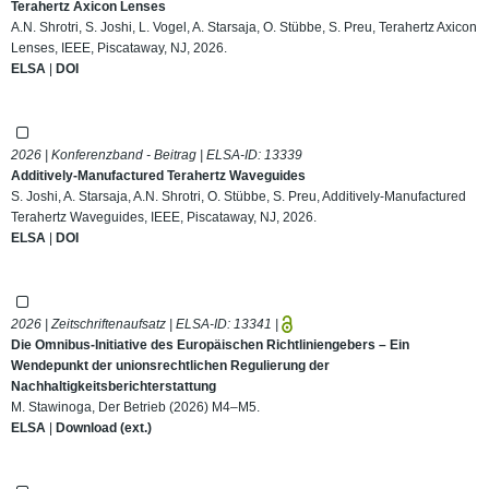
Terahertz Axicon Lenses
A.N. Shrotri, S. Joshi, L. Vogel, A. Starsaja, O. Stübbe, S. Preu, Terahertz Axicon
Lenses, IEEE, Piscataway, NJ, 2026.
ELSA
|
DOI
2026 | Konferenzband - Beitrag | ELSA-ID:
13339
Additively-Manufactured Terahertz Waveguides
S. Joshi, A. Starsaja, A.N. Shrotri, O. Stübbe, S. Preu, Additively-Manufactured
Terahertz Waveguides, IEEE, Piscataway, NJ, 2026.
ELSA
|
DOI
2026 | Zeitschriftenaufsatz | ELSA-ID:
13341
|
Die Omnibus-Initiative des Europäischen Richtliniengebers – Ein
Wendepunkt der unionsrechtlichen Regulierung der
Nachhaltigkeitsberichterstattung
M. Stawinoga, Der Betrieb (2026) M4–M5.
ELSA
|
Download (ext.)