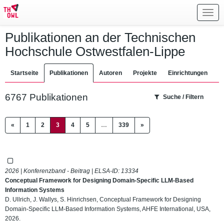
Toggl
navig
Publikationen an der Technischen
Hochschule Ostwestfalen-Lippe
Startseite
Publikationen
Autoren
Projekte
Einrichtungen
6767 Publikationen
Suche / Filtern
(current)
«
1
2
3
4
5
…
339
»
2026 | Konferenzband - Beitrag | ELSA-ID:
13334
Conceptual Framework for Designing Domain-Specific LLM-Based
Information Systems
D. Ullrich, J. Wallys, S. Hinrichsen, Conceptual Framework for Designing
Domain-Specific LLM-Based Information Systems, AHFE International, USA,
2026.