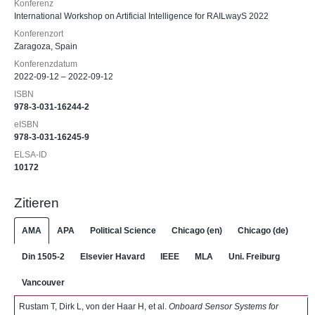
Konferenz
International Workshop on Artificial Intelligence for RAILwayS 2022
Konferenzort
Zaragoza, Spain
Konferenzdatum
2022-09-12 – 2022-09-12
ISBN
978-3-031-16244-2
eISBN
978-3-031-16245-9
ELSA-ID
10172
Zitieren
AMA
APA
Political Science
Chicago (en)
Chicago (de)
Din 1505-2
Elsevier Havard
IEEE
MLA
Uni. Freiburg
Vancouver
Rustam T, Dirk L, von der Haar H, et al.
Onboard Sensor Systems for