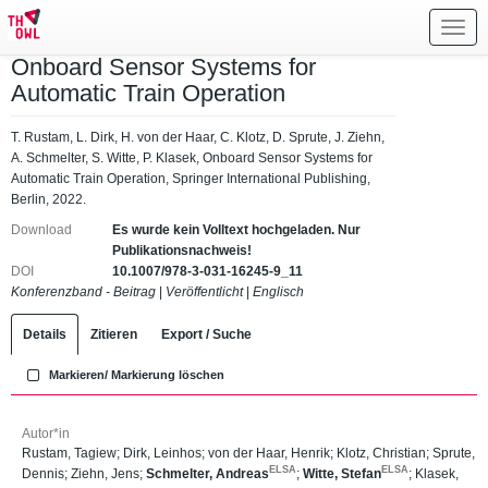
Toggl
navig
Onboard Sensor Systems for
Automatic Train Operation
T. Rustam, L. Dirk, H. von der Haar, C. Klotz, D. Sprute, J. Ziehn,
A. Schmelter, S. Witte, P. Klasek, Onboard Sensor Systems for
Automatic Train Operation, Springer International Publishing,
Berlin, 2022.
Download
Es wurde kein Volltext hochgeladen. Nur
Publikationsnachweis!
DOI
10.1007/978-3-031-16245-9_11
Konferenzband - Beitrag
|
Veröffentlicht
|
Englisch
Details
Zitieren
Export / Suche
Markieren/ Markierung löschen
Autor*in
Rustam, Tagiew
;
Dirk, Leinhos
;
von der Haar, Henrik
;
Klotz, Christian
;
Sprute,
ELSA
ELSA
Dennis
;
Ziehn, Jens
;
Schmelter, Andreas
;
Witte, Stefan
;
Klasek,