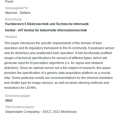
Pavel
Herausgeber*in
Marrone , Stefano
Einrichtung
Fachbereich 5 Elektrotechnik und Technische Informatik
Institut - inIT Institut für Industrielle Informationstechnik
Abstract
This paper introduces the specific requirements of the domain of train
operation and its regulatory framework to the AI community. It assesses sensor
sets for driverless and unattended train operation. It lists functionally justified
ranges of technical specifications for sensors of different types, which will
generate input for AI perception algorithms (i.e. for signal and obstacle
detection). Since an optimal sensor set is the subject of research, this paper
provides the specification of a generic data acquisition platform as a crucial
step. Some particular results are recommendations for the minimal resolution
and shutter type for image sensors, as well as beam steering methods and
resolutions for LiDARs.
Erscheinungsjahr
2022
Titel Konferenzband
Dependable Computing – EDCC 2022 Workshops