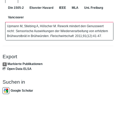
Din 1505-2
Elsevier Havard
IEEE
MLA
Uni. Freiburg
Vancouver
Upmann M, Stiebing A, Hölscher M. Rework mindert den Genusswert
nicht : Sensorische Auswirkungen der Wiederverarbeitung von erhitztem
Brühwurstbrät in Brühwürsten.
Fleischwirtschaft
. 2011;91(12):41-47.
Export
Markierte Publikationen
0
Open Data ELSA
Suchen in
Google Scholar