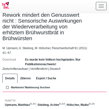
Toggl
navig
Rework mindert den Genusswert
nicht : Sensorische Auswirkungen
der Wiederverarbeitung von
erhitztem Brühwurstbrät in
Brühwürsten
M. Upmann, A. Stiebing, M. Hölscher, Fleischwirtschaft 91 (2011)
41–47.
Download
Es wurde kein Volltext hochgeladen. Nur
Publikationsnachweis!
Zeitschriftenaufsatz
|
Veröffentlicht
|
Deutsch
Details
Zitieren
Export / Suche
Markieren/ Markierung löschen
Autor*in
ELSA
ELSA
ELSA
Upmann, Matthias
;
Stiebing, Achim
;
Hölscher, Maike