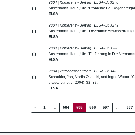
2004 | Konferenz - Beitrag | ELSA-ID:
3278
Austermann-Haun, Ute. “Probleme Bei Regenereigni
ELSA
2004 | Konferenz - Beitrag | ELSA-ID:
3279
Austermann-Haun, Ute. “Dezentrale Abwasserreinigun
ELSA
2004 | Konferenz - Beitrag | ELSA-ID:
3280
Austermann-Haun, Ute. “Einführung in Die Membrant
ELSA
2004 | Zeitschriftenaufsatz | ELSA-ID:
3403
Schneider, Jan, Martin Orzinski, and Ingrid Weber. 
Insider
9, no. 5 (2004): 32–33.
ELSA
(current)
«
1
…
594
595
596
597
…
677