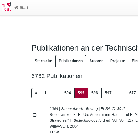
Start
Publikationen an der Technis
Startseite
Publikationen
Autoren
Projekte
Ein
6762 Publikationen
(current)
«
1
…
594
595
596
597
…
677
2004 | Sammelwerk - Beitrag | ELSA-ID:
3042
Rosenwinkel, K.-H., Ute Austermann-Haun, and H. Me
Strategies.” In
Biotechnology
, 3rd ed. Vol. Vol., 11
Wiley-VCH, 2004.
ELSA