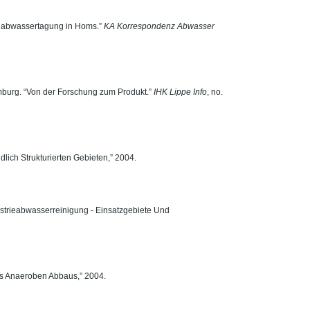
ieabwassertagung in Homs.”
KA Korrespondenz Abwasser
burg. “Von der Forschung zum Produkt.”
IHK Lippe Info
, no.
ich Strukturierten Gebieten,” 2004.
ustrieabwasserreinigung - Einsatzgebiete Und
s Anaeroben Abbaus,” 2004.