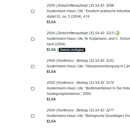
2004 | Zeitschriftenaufsatz | ELSA-ID:
3098
Austermann-Haun, Ute. “Deutsch-arabische Industr
Abfall
51, no. 5 (2004): 474.
ELSA
2004 | Zeitschriftenaufsatz | ELSA-ID:
3115
|
Austermann-Haun, Ute, M. Koppmann, and C. Schom
April (2004).
ELSA
|
Dateien verfügbar
2004 | Konferenz - Beitrag | ELSA-ID:
3161
Austermann-Haun, Ute. “Abwasserentsorgung in Ländl
ELSA
2004 | Konferenz - Beitrag | ELSA-ID:
3276
Austermann-Haun, Ute. “Biofilmverfahren in Der Ind
Auslegungshinweise,” 2004.
ELSA
2004 | Konferenz - Beitrag | ELSA-ID:
3277
Austermann-Haun, Ute. “Biologische Grundlagen De
ELSA