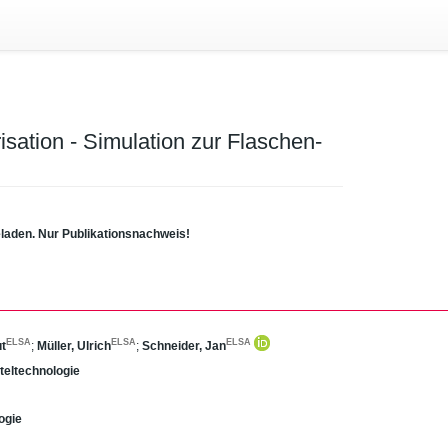
isation - Simulation zur Flaschen-
eladen. Nur Publikationsnachweis!
ELSA
ELSA
ELSA
ut
;
Müller, Ulrich
;
Schneider, Jan
tteltechnologie
ogie