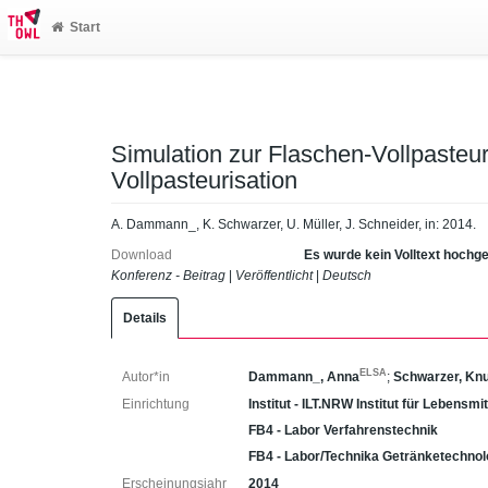
Start
Simulation zur Flaschen-Vollpasteur
Vollpasteurisation
A. Dammann_, K. Schwarzer, U. Müller, J. Schneider, in: 2014.
Download
Es wurde kein Volltext hochg
Konferenz - Beitrag
|
Veröffentlicht
|
Deutsch
Details
ELSA
Autor*in
Dammann_, Anna
;
Schwarzer, Kn
Einrichtung
Institut - ILT.NRW Institut für Lebensmi
FB4 - Labor Verfahrenstechnik
FB4 - Labor/Technika Getränketechnol
Erscheinungsjahr
2014