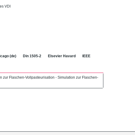
es VDI
cago (de)
Din 1505-2
Elsevier Havard
IEEE
 zur Flaschen-Vollpasteurisation - Simulation zur Flaschen-