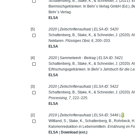
Schattenberg, B., Stake, K., & Schneider, J. (2021). 
Biermischgetränken. In Behr´s Verlag GmbH (Ed.),
Be
Behr´s Verlag.
ELSA
[5]
2020 | Zeitschriftenaufsatz | ELSA-ID:
5420
Schattenberg, B., Stake, K., & Schneider, J. (2020). A
Nektaren.
Flüssiges Obst
,
6
, 200–203.
ELSA
[4]
2020 | Sammelwerk - Beitrag | ELSA-ID:
5421
Schattenberg, B., Stake, K., & Schneider, J. (2020). A
Erfrischungsgetränken. In
Behr`s Jahrbuch für die Le
ELSA
[3]
2020 | Zeitschriftenaufsatz | ELSA-ID:
5422
Schattenberg, B., Stake, K., & Schneider, J. (2020). Al
Processing
,
7
, 222–225.
ELSA
[2]
2019 | Zeitschriftenaufsatz | ELSA-ID:
5446
|
Wittland, S., Stake, K., Schattenberg, B., Rohrbeck, 
Kalorienreduktion in Lebensmitteln.
Ernährung im F
ELSA
|
Download (ext.)