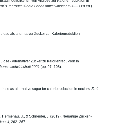
Einsatzmöglichkeiten von Allulose zur Kalorienreduktion in
hr´s Jahrbuch für die Lebensmittelwirtschaft 2022
(1st ed.).
llulose als alternativer Zucker zur Kalorienreduktion in
llulose - Alternativer Zucker zu Kalorienreduktion in
bensmittelwirtschaft 2021
(pp. 97–108).
lulose as alternative sugar for calorie reduction in nectars.
Fruit
H., Hermenau, U., & Schneider, J. (2019). Neuartige Zucker -
okus
,
4
, 262–267.