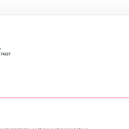
e
74227