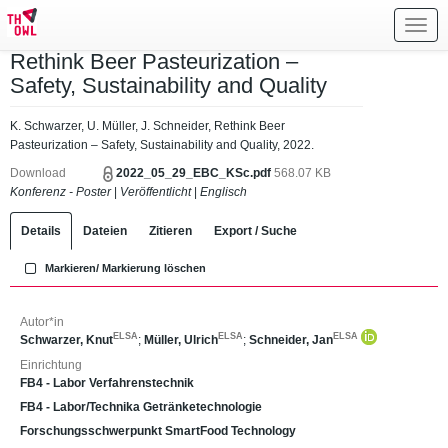
Toggl
navig
Rethink Beer Pasteurization –
Safety, Sustainability and Quality
K. Schwarzer, U. Müller, J. Schneider, Rethink Beer
Pasteurization – Safety, Sustainability and Quality, 2022.
Download
2022_05_29_EBC_KSc.pdf
568.07 KB
Konferenz - Poster
|
Veröffentlicht
|
Englisch
Details
Dateien
Zitieren
Export / Suche
Markieren/ Markierung löschen
Autor*in
ELSA
ELSA
ELSA
Schwarzer, Knut
;
Müller, Ulrich
;
Schneider, Jan
Einrichtung
FB4 - Labor Verfahrenstechnik
FB4 - Labor/Technika Getränketechnologie
Forschungsschwerpunkt SmartFood Technology