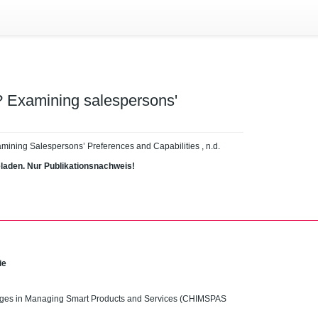
s? Examining salespersons'
amining Salespersons’ Preferences and Capabilities , n.d.
eladen. Nur Publikationsnachweis!
ie
enges in Managing Smart Products and Services (CHIMSPAS