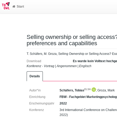
Start
Selling ownership or selling acces
preferences and capabilities
T. Schäfers, M. Groza, Selling Ownership or Selling Access? Ex
Download
Es wurde kein Volltext hochg
Konferenz - Vortrag
|
Angenommen
|
Englisch
Details
ELSA
Autor*in
Schäfers, Tobias
;
Groza, Mark
Einrichtung
FBW - Fachgebiet Marketingpsycholog
Erscheinungsjahr
2022
Konferenz
3rd International Conference on Chall
2022)