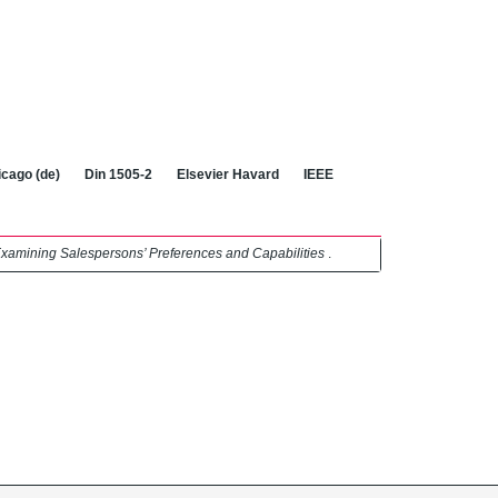
cago (de)
Din 1505-2
Elsevier Havard
IEEE
Examining Salespersons’ Preferences and Capabilities
.