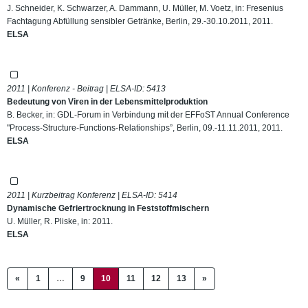
J. Schneider, K. Schwarzer, A. Dammann, U. Müller, M. Voetz, in: Fresenius
Fachtagung Abfüllung sensibler Getränke, Berlin, 29.-30.10.2011, 2011.
ELSA
2011 | Konferenz - Beitrag | ELSA-ID:
5413
Bedeutung von Viren in der Lebensmittelproduktion
B. Becker, in: GDL-Forum in Verbindung mit der EFFoST Annual Conference
"Process-Structure-Functions-Relationships”, Berlin, 09.-11.11.2011, 2011.
ELSA
2011 | Kurzbeitrag Konferenz | ELSA-ID:
5414
Dynamische Gefriertrocknung in Feststoffmischern
U. Müller, R. Pliske, in: 2011.
ELSA
(current)
«
1
…
9
10
11
12
13
»