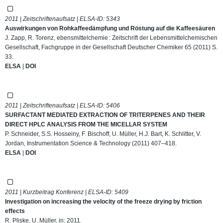
2011 | Zeitschriftenaufsatz | ELSA-ID:
5343
Auswirkungen von Rohkaffeedämpfung und Röstung auf die Kaffeesäuren
J. Zapp, R. Torenz, ebensmittelchemie : Zeitschrift der Lebensmittelchemischen
Gesellschaft, Fachgruppe in der Gesellschaft Deutscher Chemiker 65 (2011) S.
33.
ELSA
|
DOI
2011 | Zeitschriftenaufsatz | ELSA-ID:
5406
SURFACTANT MEDIATED EXTRACTION OF TRITERPENES AND THEIR
DIRECT HPLC ANALYSIS FROM THE MICELLAR SYSTEM
P. Schneider, S.S. Hosseiny, F. Bischoff, U. Müller, H.J. Bart, K. Schlitter, V.
Jordan, Instrumentation Science & Technology (2011) 407–418.
ELSA
|
DOI
2011 | Kurzbeitrag Konferenz | ELSA-ID:
5409
Investigation on increasing the velocity of the freeze drying by friction
effects
R. Pliske, U. Müller, in: 2011.