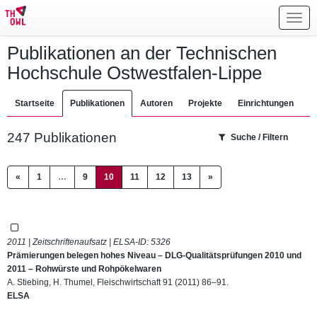
Toggl
navig
Publikationen an der Technischen
Hochschule Ostwestfalen-Lippe
Startseite
Publikationen
Autoren
Projekte
Einrichtungen
247 Publikationen
Suche / Filtern
(current)
«
1
…
9
10
11
12
13
»
2011 | Zeitschriftenaufsatz | ELSA-ID:
5326
Prämierungen belegen hohes Niveau – DLG-Qualitätsprüfungen 2010 und
2011 – Rohwürste und Rohpökelwaren
A. Stiebing, H. Thumel, Fleischwirtschaft 91 (2011) 86–91.
ELSA