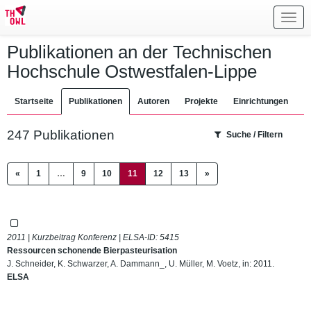
Toggl
navig
Publikationen an der Technischen
Hochschule Ostwestfalen-Lippe
Startseite
Publikationen
Autoren
Projekte
Einrichtungen
247 Publikationen
Suche / Filtern
(current)
«
1
…
9
10
11
12
13
»
2011 | Kurzbeitrag Konferenz | ELSA-ID:
5415
Ressourcen schonende Bierpasteurisation
J. Schneider, K. Schwarzer, A. Dammann_, U. Müller, M. Voetz, in: 2011.
ELSA