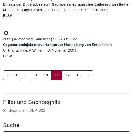
Einsatz der Bildanalyse zum Nachweis mechanischer Entkeimungseffekte
M. Lilie, S. Burgemeister, E. Flaschel, K. Friehs, U. Müller, in: 2009.
ELSA
2009 | Kurzbeitrag Konferenz | ELSA-ID:
6127
Gegenstrominjektionsverfahren zur Herstellung von Emulsionen
C. Triantafillaki, P. Wilhelm, U. Müller, in: 2009.
ELSA
(current)
«
1
…
9
10
11
12
13
»
Filter und Suchbegriffe
department=DEP4023
Suche