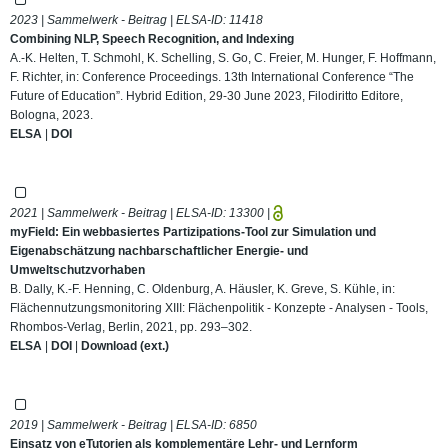
2023 | Sammelwerk - Beitrag | ELSA-ID:
11418
Combining NLP, Speech Recognition, and Indexing
A.-K. Helten, T. Schmohl, K. Schelling, S. Go, C. Freier, M. Hunger, F. Hoffmann,
F. Richter, in: Conference Proceedings. 13th International Conference “The
Future of Education”. Hybrid Edition, 29-30 June 2023, Filodiritto Editore,
Bologna, 2023.
ELSA
|
DOI
2021 | Sammelwerk - Beitrag | ELSA-ID:
13300
|
myField: Ein webbasiertes Partizipations-Tool zur Simulation und
Eigenabschätzung nachbarschaftlicher Energie- und
Umweltschutzvorhaben
B. Dally, K.-F. Henning, C. Oldenburg, A. Häusler, K. Greve, S. Kühle, in:
Flächennutzungsmonitoring XIII: Flächenpolitik - Konzepte - Analysen - Tools,
Rhombos-Verlag, Berlin, 2021, pp. 293–302.
ELSA
|
DOI
|
Download (ext.)
2019 | Sammelwerk - Beitrag | ELSA-ID:
6850
Einsatz von eTutorien als komplementäre Lehr- und Lernform