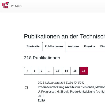
Start
Publikationen an der Technis
Startseite
Publikationen
Autoren
Projekte
Ein
318 Publikationen
(current)
«
1
2
…
13
14
15
16
2013 | Monographie | ELSA-ID:
5241
Produktentwicklung Architektur : Visionen, Metho
U. Pottgiesser, H. Strauß, Produktentwicklung Archite
2013.
ELSA