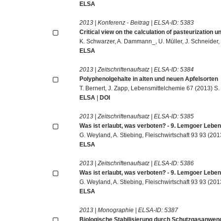
ELSA
2013 | Konferenz - Beitrag | ELSA-ID:
5383
Critical view on the calculation of pasteurization un
K. Schwarzer, A. Dammann_, U. Müller, J. Schneider, 
ELSA
2013 | Zeitschriftenaufsatz | ELSA-ID:
5384
Polyphenolgehalte in alten und neuen Apfelsorten
T. Bernert, J. Zapp, Lebensmittelchemie 67 (2013) S.
ELSA
|
DOI
2013 | Zeitschriftenaufsatz | ELSA-ID:
5385
Was ist erlaubt, was verboten? - 9. Lemgoer Lebens
G. Weyland, A. Stiebing, Fleischwirtschaft 93 93 (201
ELSA
2013 | Zeitschriftenaufsatz | ELSA-ID:
5386
Was ist erlaubt, was verboten? - 9. Lemgoer Lebens
G. Weyland, A. Stiebing, Fleischwirtschaft 93 93 (201
ELSA
2013 | Monographie | ELSA-ID:
5387
Biologische Stabilisierung durch Schutzgasanwe