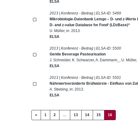
ELSA
2013 | Konferenz - Beitrag | ELSA-ID:
5499
Mikrobiologie-Datenbank Lemgo – D- und z-Werte 
D- and z-value Database for Food‘ (LDzBase)“
U. Müller, in: 2013.
ELSA
2013 | Konferenz - Beitrag | ELSA-ID:
5500
Gentle Beverage Pasteurisation
J. Schneider, K. Schwarzer, A. Dammann_, U. Müller, 
ELSA
2013 | Konferenz - Beitrag | ELSA-ID:
5501
Nährwertveränderte Brühwürste - Einfluss von Zuta
A. Stiebing, in: 2013.
ELSA
(current)
«
1
2
…
13
14
15
16