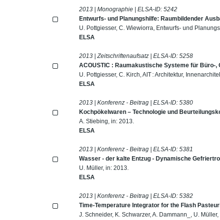
2013 | Monographie | ELSA-ID:
5242
Entwurfs- und Planungshilfe: Raumbildender Aus
U. Pottgiesser, C. Wiewiorra, Entwurfs- und Planung
ELSA
2013 | Zeitschriftenaufsatz | ELSA-ID:
5258
ACOUSTIC : Raumakustische Systeme für Büro-, 
U. Pottgiesser, C. Kirch, AIT : Architektur, Innenarch
ELSA
2013 | Konferenz - Beitrag | ELSA-ID:
5380
Kochpökelwaren – Technologie und Beurteilungsk
A. Stiebing, in: 2013.
ELSA
2013 | Konferenz - Beitrag | ELSA-ID:
5381
Wasser - der kalte Entzug - Dynamische Gefriert
U. Müller, in: 2013.
ELSA
2013 | Konferenz - Beitrag | ELSA-ID:
5382
Time-Temperature Integrator for the Flash Pasteur
J. Schneider, K. Schwarzer, A. Dammann_, U. Müller, 