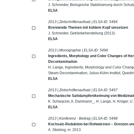
J. Schneider, Biologische Stabilisierung durch Sch
ELSA
2013 | Zeitschriftenaufsatz | ELSA-ID:
5494
Brennende Themen mit kühlem Kopf umsetzen
J. Schneider, Getränkeherstellung (2013).
ELSA
2013 | Monographie | ELSA-ID:
5496
Ingredients, Morphology and Color Changes of He
Decontamination
H. Lange, Ingredients, Morphology and Color Change
Steam Decontamination, Julius-Kühn-Institut, Quedli
ELSA
2013 | Zeitschriftenaufsatz | ELSA-ID:
5497
Mechanische Sattdampfentkeimung von Medizinald
K. Schwarzer, A. Dammann_, H. Lange, H. Krüger, U. 
ELSA
2013 | Konferenz - Beitrag | ELSA-ID:
5498
Kochsalz-Reduktion bei Rohwürsten – Grenzen un
A. Stiebing, in: 2013.