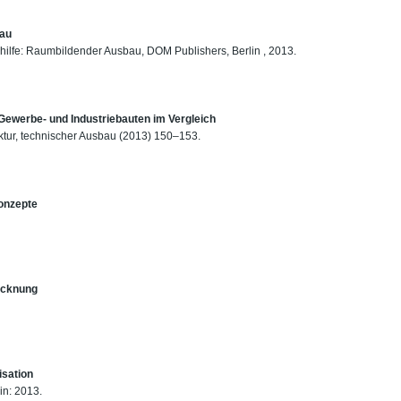
bau
shilfe: Raumbildender Ausbau, DOM Publishers, Berlin , 2013.
Gewerbe- und Industriebauten im Vergleich
itektur, technischer Ausbau (2013) 150–153.
onzepte
rocknung
isation
in: 2013.