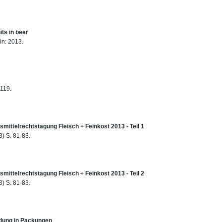
its in beer
in: 2013.
 119.
mittelrechtstagung Fleisch + Feinkost 2013 - Teil 1
3) S. 81-83.
mittelrechtstagung Fleisch + Feinkost 2013 - Teil 2
3) S. 81-83.
ndung in Packungen